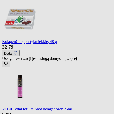
KolagenCito, pastyl.miekkie, 48 g
32
79
Dodaj
Usługa rezerwacji jest usługą domyślną
więcej
VIT4L Vital for life Shot kolagenowy 25ml