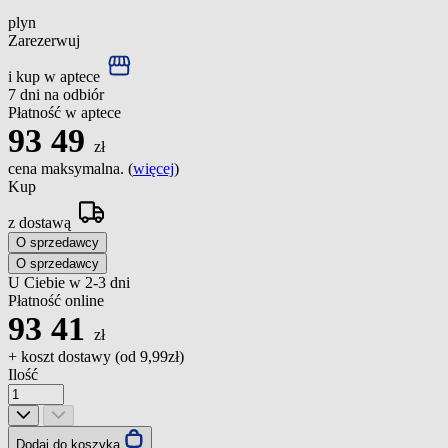
plyn
Zarezerwuj
i kup w aptece
7 dni na odbiór
Płatność w aptece
93
49
zł
cena maksymalna. (
więcej
)
Kup
z dostawą
O sprzedawcy
O sprzedawcy
U Ciebie w 2-3 dni
Płatność online
93
41
zł
+ koszt dostawy (od
9,99zł
)
Ilość
Dodaj do koszyka