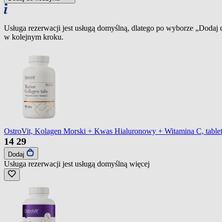
Usługa rezerwacji jest usługą domyślną, dlatego po wyborze „Dodaj
w kolejnym kroku.
OstroVit, Kolagen Morski + Kwas Hialuronowy + Witamina C, tabletk
14
29
Dodaj
Usługa rezerwacji jest usługą domyślną
więcej