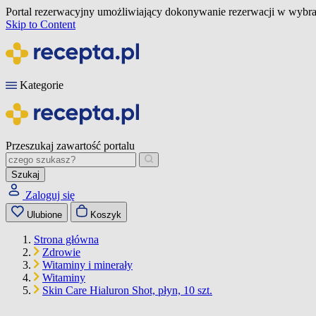
Portal rezerwacyjny umożliwiający dokonywanie rezerwacji w wybra
Skip to Content
Kategorie
Przeszukaj zawartość portalu
Szukaj
Zaloguj się
Ulubione
Koszyk
Strona główna
Zdrowie
Witaminy i minerały
Witaminy
Skin Care Hialuron Shot, płyn, 10 szt.