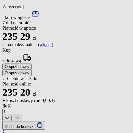
Zarezerwuj
i kup w aptece
7 dni na odbiór
Płatność w aptece
235
29
zł
cena maksymalna. (
więcej
)
Kup
z dostawą
O sprzedawcy
O sprzedawcy
U Ciebie w 2-3 dni
Płatność online
235
20
zł
+ koszt dostawy (od
9,99zł
)
Ilość
Dodaj do koszyka