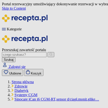
Portal rezerwacyjny umożliwiający dokonywanie rezerwacji w wybra
Skip to Content
Kategorie
Przeszukaj zawartość portalu
Szukaj
Zaloguj się
Ulubione
Koszyk
Strona główna
Zdrowie
Diabetyk
Systemy CGM
Sinocare iCan i6 CGM-RT,sensor d/ciągł.monit.glike…