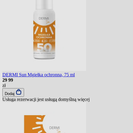
DERMI Sun Mgiełka ochronna, 75 ml
29
99
zł
Dodaj
Usługa rezerwacji jest usługą domyślną
więcej