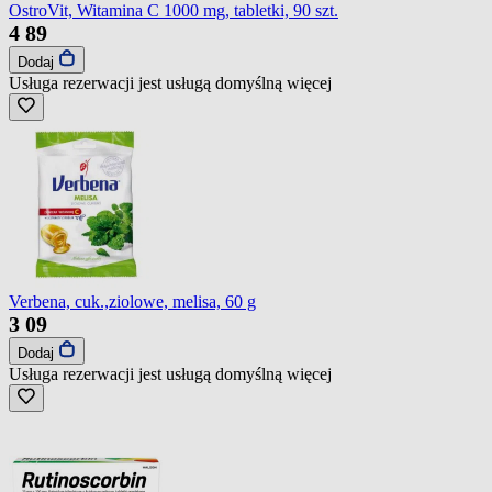
OstroVit, Witamina C 1000 mg, tabletki, 90 szt.
4
89
Dodaj
Usługa rezerwacji jest usługą domyślną
więcej
Verbena, cuk.,ziolowe, melisa, 60 g
3
09
Dodaj
Usługa rezerwacji jest usługą domyślną
więcej