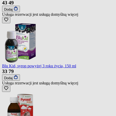
43
49
Dodaj
Usługa rezerwacji jest usługą domyślną
więcej
Blu Kid, syrop powyżej 3 roku życia, 150 ml
33
79
Dodaj
Usługa rezerwacji jest usługą domyślną
więcej