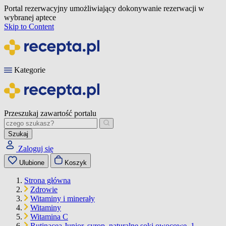
Portal rezerwacyjny umożliwiający dokonywanie rezerwacji w
wybranej aptece
Skip to Content
Kategorie
Przeszukaj zawartość portalu
Szukaj
Zaloguj się
Ulubione
Koszyk
Strona główna
Zdrowie
Witaminy i minerały
Witaminy
Witamina C
Rutinacea Junior, syrop, naturalne soki owocowe, 1…