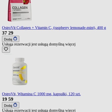
OstroVit Collagen + Vitamin C, (raspberry lemonade-mint), 400 g
37
29
Dodaj
Usługa rezerwacji jest usługą domyślną
więcej
OstroVit, Witamina C 1000 mg, kapsułki, 120 szt.
19
59
Dodaj
Usługa rezerwacji jest usługą domyślną
więcej