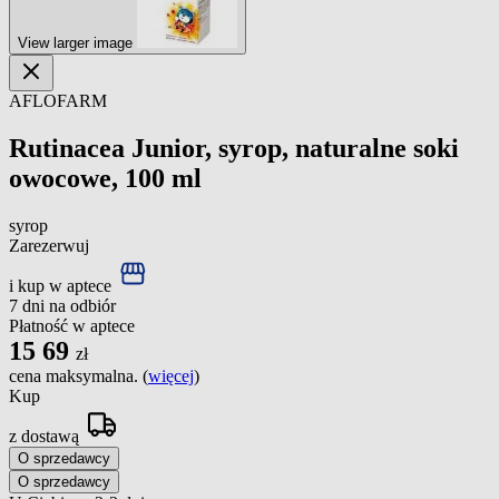
View larger image
AFLOFARM
Rutinacea Junior, syrop, naturalne soki
owocowe, 100 ml
syrop
Zarezerwuj
i kup w aptece
7 dni na odbiór
Płatność w aptece
15
69
zł
cena maksymalna. (
więcej
)
Kup
z dostawą
O sprzedawcy
O sprzedawcy