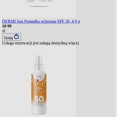
DERMI Sun Pomadka ochronna SPF 30, 4,9 g
10
99
zł
Dodaj
Usługa rezerwacji jest usługą domyślną
więcej