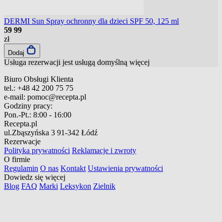
DERMI Sun Spray ochronny dla dzieci SPF 50, 125 ml
59
99
zł
Dodaj
Usługa rezerwacji jest usługą domyślną
więcej
Biuro Obsługi Klienta
tel.:
+48 42 200 75 75
e-mail:
pomoc@recepta.pl
Godziny pracy:
Pon.-Pt.:
8:00 - 16:00
Recepta.pl
ul.Zbąszyńska 3
91-342 Łódź
Rezerwacje
Polityka prywatności
Reklamacje i zwroty
O firmie
Regulamin
O nas
Kontakt
Ustawienia prywatności
Dowiedz się więcej
Blog
FAQ
Marki
Leksykon
Zielnik