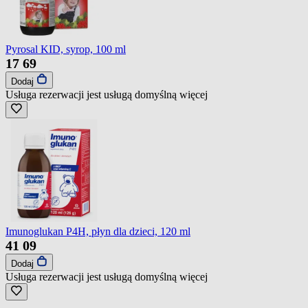
Pyrosal KID, syrop, 100 ml
17
69
Dodaj
Usługa rezerwacji jest usługą domyślną
więcej
Imunoglukan P4H, płyn dla dzieci, 120 ml
41
09
Dodaj
Usługa rezerwacji jest usługą domyślną
więcej