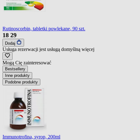
Rutinoscorbin, tabletki powlekane, 90 szt.
18
29
Dodaj
Usługa rezerwacji jest usługą domyślną
więcej
Mogą Cię zainteresować
Bestsellery
Inne produkty
Podobne produkty
Immunotrofina, syrop, 200ml