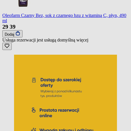
Oleofarm Czarny Bez, sok z czarnego bzu z witaminą C, płyn, 490
ml
29
39
Dodaj
Usługa rezerwacji jest usługą domyślną
więcej