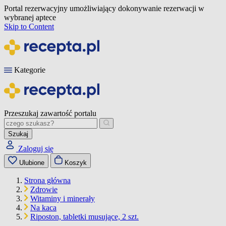
Portal rezerwacyjny umożliwiający dokonywanie rezerwacji w
wybranej aptece
Skip to Content
Kategorie
Przeszukaj zawartość portalu
Szukaj
Zaloguj się
Ulubione
Koszyk
Strona główna
Zdrowie
Witaminy i minerały
Na kaca
Riposton, tabletki musujące, 2 szt.