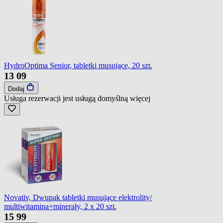
HydroOptima Senior, tabletki musujące, 20 szt.
13
09
Dodaj
Usługa rezerwacji jest usługą domyślną
więcej
Novativ, Dwupak tabletki musujące elektrolity/
multiwitamina+minerały, 2 x 20 szt.
15
99