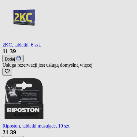
2KC, tabletki, 6 szt.
11
39
Dodaj
Usługa rezerwacji jest usługą domyślną
więcej
Riposton, tabletki musujące, 10 szt.
21
39