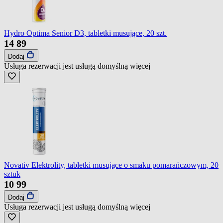
Hydro Optima Senior D3, tabletki musujące, 20 szt.
14
89
Dodaj
Usługa rezerwacji jest usługą domyślną
więcej
Novativ Elektrolity, tabletki musujące o smaku pomarańczowym, 20
sztuk
10
99
Dodaj
Usługa rezerwacji jest usługą domyślną
więcej