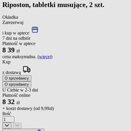
Riposton, tabletki musujące, 2 szt.
Okładka
Zarezerwuj
i kup w aptece
7 dni na odbiór
Płatność w aptece
8
39
zł
cena maksymalna. (
więcej
)
Kup
z dostawą
O sprzedawcy
O sprzedawcy
U Ciebie w 2-3 dni
Płatność online
8
32
zł
+ koszt dostawy (od
9,99zł
)
Ilość