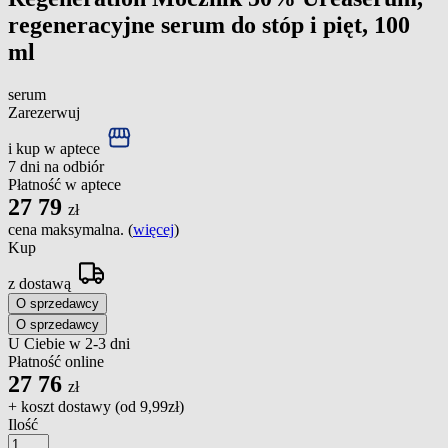
regeneracyjne serum do stóp i pięt, 100
ml
serum
Zarezerwuj
i kup w aptece
7 dni na odbiór
Płatność w aptece
27
79
zł
cena maksymalna. (
więcej
)
Kup
z dostawą
O sprzedawcy
O sprzedawcy
U Ciebie w 2-3 dni
Płatność online
27
76
zł
+ koszt dostawy (od
9,99zł
)
Ilość