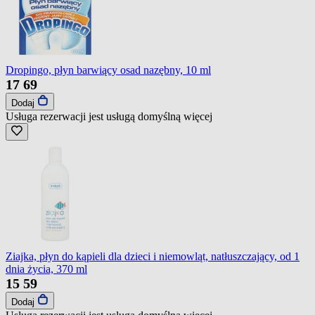
Dropingo, płyn barwiący osad nazębny, 10 ml
17
69
Dodaj
Usługa rezerwacji jest usługą domyślną
więcej
Ziajka, płyn do kąpieli dla dzieci i niemowląt, natłuszczający, od 1
dnia życia, 370 ml
15
59
Dodaj