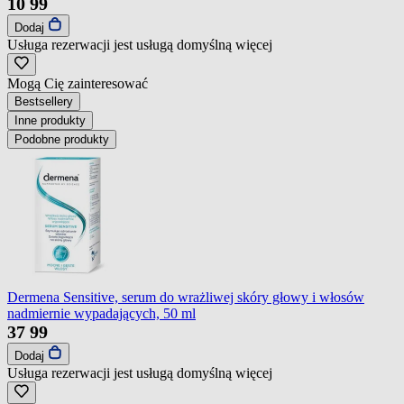
10
99
Dodaj
Usługa rezerwacji jest usługą domyślną
więcej
Mogą Cię zainteresować
Bestsellery
Inne produkty
Podobne produkty
Dermena Sensitive, serum do wrażliwej skóry głowy i włosów
nadmiernie wypadających, 50 ml
37
99
Dodaj
Usługa rezerwacji jest usługą domyślną
więcej