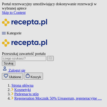
Portal rezerwacyjny umożliwiający dokonywanie rezerwacji w
wybranej aptece
Skip to Content
Kategorie
Przeszukaj zawartość portalu
Szukaj
Zaloguj się
Ulubione
Koszyk
Strona główna
Kosmetyki
Pielęgnacja stóp
Regeneration Mocznik 50% Ureaserum, regeneracyjne …