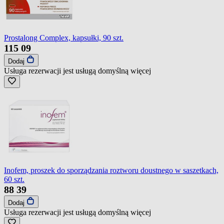
Prostalong Complex, kapsułki, 90 szt.
115
09
Dodaj
Usługa rezerwacji jest usługą domyślną
więcej
Inofem, proszek do sporządzania roztworu doustnego w saszetkach,
60 szt.
88
39
Dodaj
Usługa rezerwacji jest usługą domyślną
więcej