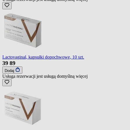
Lactovaginal, kapsułki dopochwowe, 10 szt.
39
89
Dodaj
Usługa rezerwacji jest usługą domyślną
więcej