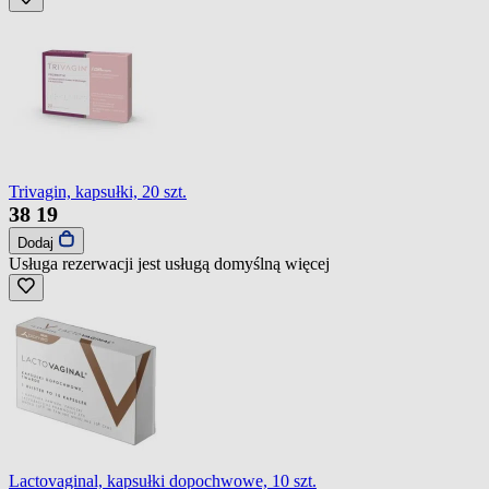
Trivagin, kapsułki, 20 szt.
38
19
Dodaj
Usługa rezerwacji jest usługą domyślną
więcej
Lactovaginal, kapsułki dopochwowe, 10 szt.