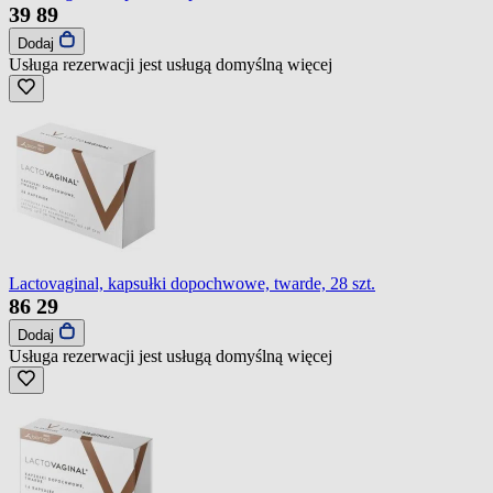
39
89
Dodaj
Usługa rezerwacji jest usługą domyślną
więcej
Lactovaginal, kapsułki dopochwowe, twarde, 28 szt.
86
29
Dodaj
Usługa rezerwacji jest usługą domyślną
więcej