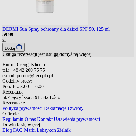
DERMI Sun Spray ochronny dla dzieci SPF 50, 125 ml
59
99
zł
Dodaj
Usługa rezerwacji jest usługą domyślną
więcej
Biuro Obsługi Klienta
tel.:
+48 42 200 75 75
e-mail:
pomoc@recepta.pl
Godziny pracy:
Pon.-Pt.:
8:00 - 16:00
Recepta.pl
ul.Zbąszyńska 3
91-342 Łódź
Rezerwacje
Polityka prywatności
Reklamacje i zwroty
O firmie
Regulamin
O nas
Kontakt
Ustawienia prywatności
Dowiedz się więcej
Blog
FAQ
Marki
Leksykon
Zielnik