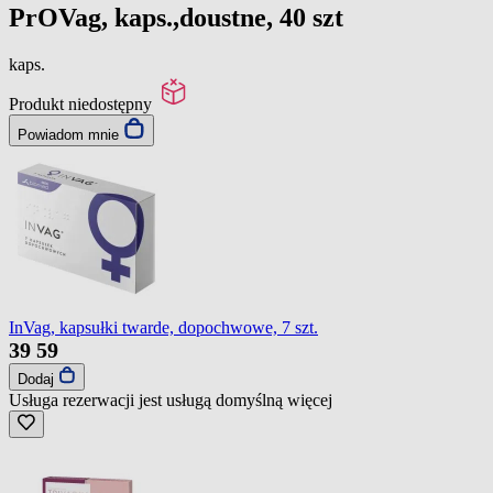
PrOVag, kaps.,doustne, 40 szt
kaps.
Produkt niedostępny
Powiadom mnie
InVag, kapsułki twarde, dopochwowe, 7 szt.
39
59
Dodaj
Usługa rezerwacji jest usługą domyślną
więcej