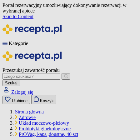
Portal rezerwacyjny umożliwiający dokonywanie rezerwacji w
wybranej aptece
Skip to Content
Kategorie
Przeszukaj zawartość portalu
Szukaj
Zaloguj się
Ulubione
Koszyk
Strona główna
Zdrowie
Układ moczowo-płciowy
Probiotyki ginekologiczne
PrOVag, kaps.,doustne, 40 szt