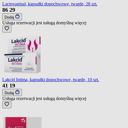
Lactovaginal, kapsułki dopochwowe, twarde, 28 szt.
86
29
Dodaj
Usługa rezerwacji jest usługą domyślną
więcej
Lakcid Intima, kapsułki dopochwowe, twarde, 10 szt.
41
19
Dodaj
Usługa rezerwacji jest usługą domyślną
więcej