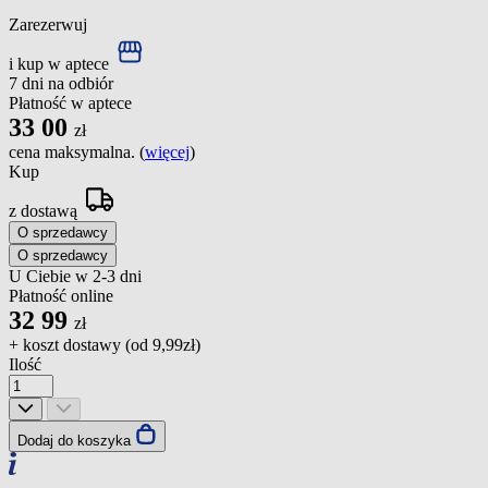
Zarezerwuj
i kup w aptece
7 dni na odbiór
Płatność w aptece
33
00
zł
cena maksymalna. (
więcej
)
Kup
z dostawą
O sprzedawcy
O sprzedawcy
U Ciebie w 2-3 dni
Płatność online
32
99
zł
+ koszt dostawy (od
9,99zł
)
Ilość
Dodaj do koszyka