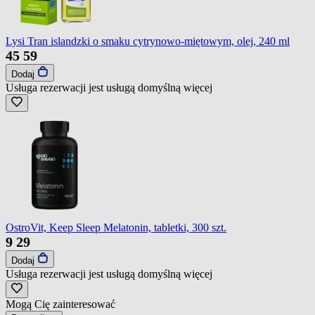
Lysi Tran islandzki o smaku cytrynowo-miętowym, olej, 240 ml
45
59
Dodaj
Usługa rezerwacji jest usługą domyślną
więcej
OstroVit, Keep Sleep Melatonin, tabletki, 300 szt.
9
29
Dodaj
Usługa rezerwacji jest usługą domyślną
więcej
Mogą Cię zainteresować