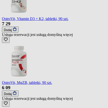
OstroVit, Vitamin D3 + K2, tabletki, 90 szt.
7
29
Dodaj
Usługa rezerwacji jest usługą domyślną
więcej
OstroVit, MgZB, tabletki, 90 szt.
6
09
Dodaj
Usługa rezerwacji jest usługą domyślną
więcej