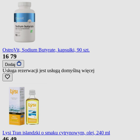
OstroVit, Sodium Butyrate, kapsułki, 90 szt.
16
79
Dodaj
Usługa rezerwacji jest usługą domyślną
więcej
Lysi Tran islandzki o smaku cytrynowym, olej, 240 ml
46
49