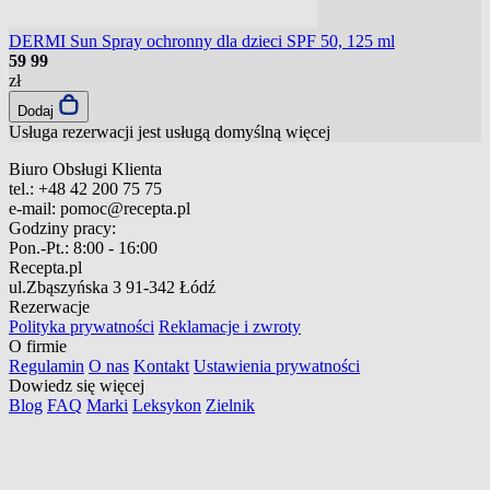
DERMI Sun Spray ochronny dla dzieci SPF 50, 125 ml
59
99
zł
Dodaj
Usługa rezerwacji jest usługą domyślną
więcej
Biuro Obsługi Klienta
tel.:
+48 42 200 75 75
e-mail:
pomoc@recepta.pl
Godziny pracy:
Pon.-Pt.:
8:00 - 16:00
Recepta.pl
ul.Zbąszyńska 3
91-342 Łódź
Rezerwacje
Polityka prywatności
Reklamacje i zwroty
O firmie
Regulamin
O nas
Kontakt
Ustawienia prywatności
Dowiedz się więcej
Blog
FAQ
Marki
Leksykon
Zielnik