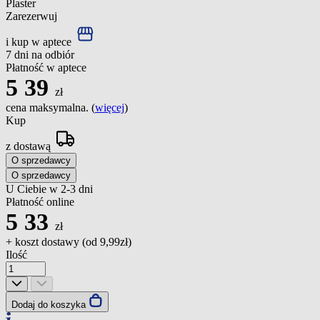
Plaster
Zarezerwuj
i kup w aptece
7 dni na odbiór
Płatność w aptece
5
39
zł
cena maksymalna. (
więcej
)
Kup
z dostawą
O sprzedawcy
O sprzedawcy
U Ciebie w 2-3 dni
Płatność online
5
33
zł
+ koszt dostawy (od
9,99zł
)
Ilość
Dodaj do koszyka