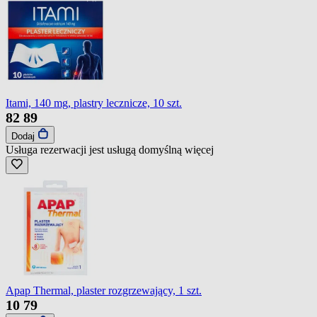
Itami, 140 mg, plastry lecznicze, 10 szt.
82
89
Dodaj
Usługa rezerwacji jest usługą domyślną
więcej
Apap Thermal, plaster rozgrzewający, 1 szt.
10
79