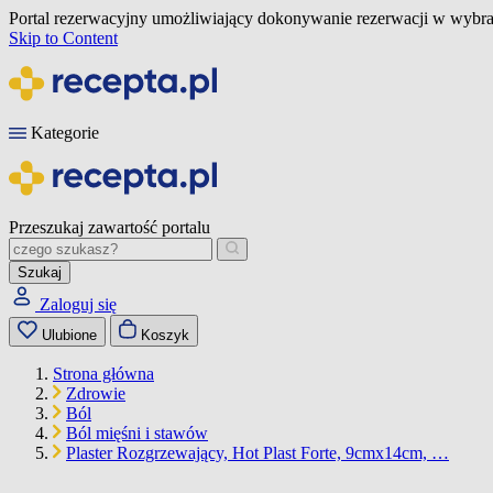
Portal rezerwacyjny umożliwiający dokonywanie rezerwacji w wybra
Skip to Content
Kategorie
Przeszukaj zawartość portalu
Szukaj
Zaloguj się
Ulubione
Koszyk
Strona główna
Zdrowie
Ból
Ból mięśni i stawów
Plaster Rozgrzewający, Hot Plast Forte, 9cmx14cm, …