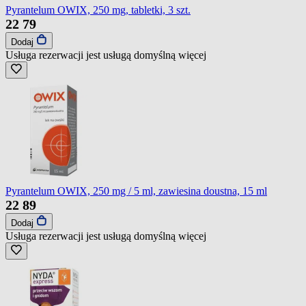
Pyrantelum OWIX, 250 mg, tabletki, 3 szt.
22
79
Dodaj
Usługa rezerwacji jest usługą domyślną
więcej
Pyrantelum OWIX, 250 mg / 5 ml, zawiesina doustna, 15 ml
22
89
Dodaj
Usługa rezerwacji jest usługą domyślną
więcej