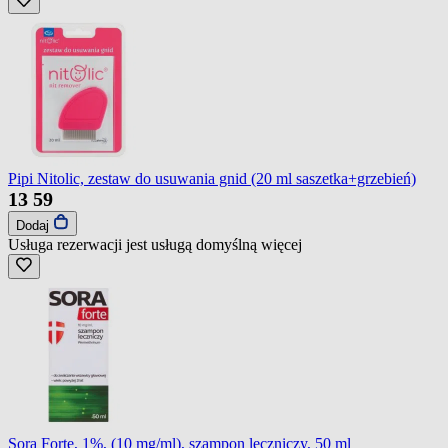
Pipi Nitolic, zestaw do usuwania gnid (20 ml saszetka+grzebień)
13
59
Dodaj
Usługa rezerwacji jest usługą domyślną
więcej
Sora Forte, 1%, (10 mg/ml), szampon leczniczy, 50 ml