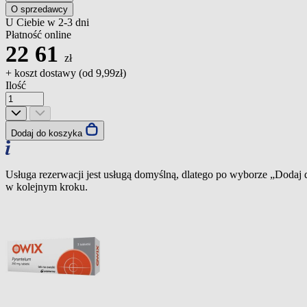
O sprzedawcy
U Ciebie w 2-3 dni
Płatność online
22
61
zł
+ koszt dostawy (od
9,99zł
)
Ilość
Dodaj do koszyka
Usługa rezerwacji jest usługą domyślną, dlatego po wyborze „Dodaj
w kolejnym kroku.