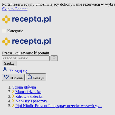
Portal rezerwacyjny umożliwiający dokonywanie rezerwacji w wybra
Skip to Content
Kategorie
Przeszukaj zawartość portalu
Szukaj
Zaloguj się
Ulubione
Koszyk
Strona główna
Mama i dziecko
Zdrowie dziecka
Na wszy i pasożyty
Pipi Nitolic Prevent Plus, spray przeciw wszawicy,…