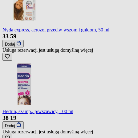
Nyda express, aerozol przeciw wszom i gnidom, 50 ml
33
59
Dodaj
Usługa rezerwacji jest usługą domyślną
więcej
Hedrin, szamp., p/wszawicy, 100 ml
38
19
Dodaj
Usługa rezerwacji jest usługą domyślną
więcej