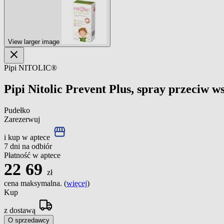
View larger image
Pipi NITOLIC®
Pipi Nitolic Prevent Plus, spray przeciw w
Pudełko
Zarezerwuj
i kup w aptece
7 dni na odbiór
Płatność w aptece
22
69
zł
cena maksymalna. (
więcej
)
Kup
z dostawą
O sprzedawcy