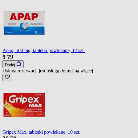
Apap, 500 mg, tabletki powlekane, 12 szt.
9
79
Dodaj
Usługa rezerwacji jest usługą domyślną
więcej
Gripex Max, tabletki powlekane, 10 szt.