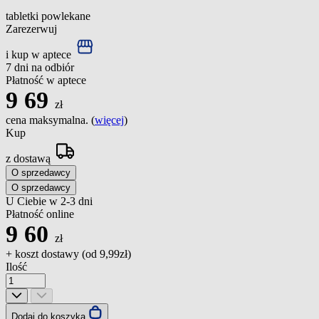
tabletki powlekane
Zarezerwuj
i kup w aptece
7 dni na odbiór
Płatność w aptece
9
69
zł
cena maksymalna. (
więcej
)
Kup
z dostawą
O sprzedawcy
O sprzedawcy
U Ciebie w 2-3 dni
Płatność online
9
60
zł
+ koszt dostawy (od
9,99zł
)
Ilość
Dodaj do koszyka