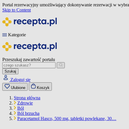
Portal rezerwacyjny umożliwiający dokonywanie rezerwacji w wybra
Skip to Content
Kategorie
Przeszukaj zawartość portalu
Szukaj
Zaloguj się
Ulubione
Koszyk
Strona główna
Zdrowie
Ból
Ból brzucha
Paracetamol Hasco, 500 mg, tabletki powlekane, 30…