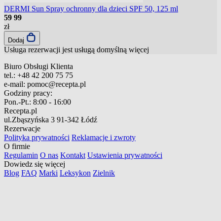
DERMI Sun Spray ochronny dla dzieci SPF 50, 125 ml
59
99
zł
Dodaj
Usługa rezerwacji jest usługą domyślną
więcej
Biuro Obsługi Klienta
tel.:
+48 42 200 75 75
e-mail:
pomoc@recepta.pl
Godziny pracy:
Pon.-Pt.:
8:00 - 16:00
Recepta.pl
ul.Zbąszyńska 3
91-342 Łódź
Rezerwacje
Polityka prywatności
Reklamacje i zwroty
O firmie
Regulamin
O nas
Kontakt
Ustawienia prywatności
Dowiedz się więcej
Blog
FAQ
Marki
Leksykon
Zielnik