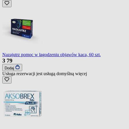
Nazajutrz pomoc w łagodzeniu objawów kaca, 60 szt.
3
79
Dodaj
Usługa rezerwacji jest usługą domyślną
więcej