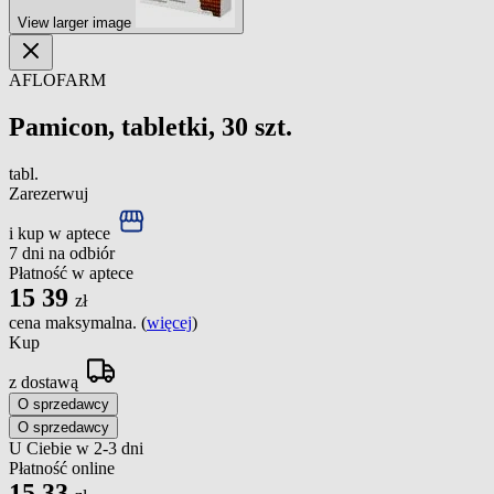
View larger image
AFLOFARM
Pamicon, tabletki, 30 szt.
tabl.
Zarezerwuj
i kup w aptece
7 dni na odbiór
Płatność w aptece
15
39
zł
cena maksymalna. (
więcej
)
Kup
z dostawą
O sprzedawcy
O sprzedawcy
U Ciebie w 2-3 dni
Płatność online
15
33