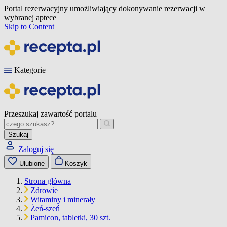
Portal rezerwacyjny umożliwiający dokonywanie rezerwacji w
wybranej aptece
Skip to Content
Kategorie
Przeszukaj zawartość portalu
Szukaj
Zaloguj się
Ulubione
Koszyk
Strona główna
Zdrowie
Witaminy i minerały
Żeń-szeń
Pamicon, tabletki, 30 szt.