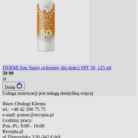
DERMI Sun Spray ochronny dla dzieci SPF 50, 125 ml
59
99
zł
Dodaj
Usługa rezerwacji jest usługą domyślną
więcej
Biuro Obsługi Klienta
tel.:
+48 42 200 75 75
e-mail:
pomoc@recepta.pl
Godziny pracy:
Pon.-Pt.:
8:00 - 16:00
Recepta.pl
ul.Zbąszyńska 3
91-342 Łódź