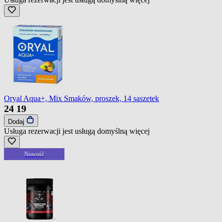
Oryal Aqua+, Mix Smaków, proszek, 14 saszetek
24
19
Dodaj
Usługa rezerwacji jest usługą domyślną
więcej
Nowość