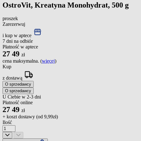
OstroVit, Kreatyna Monohydrat, 500 g
proszek
Zarezerwuj
i kup w aptece
7 dni na odbiór
Płatność w aptece
27
49
zł
cena maksymalna. (
więcej
)
Kup
z dostawą
O sprzedawcy
O sprzedawcy
U Ciebie w 2-3 dni
Płatność online
27
49
zł
+ koszt dostawy (od
9,99zł
)
Ilość