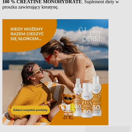
100 % CREATINE MONOHYDRATE
. Suplement diety w
proszku zawierający kreatynę.
Opis produktu