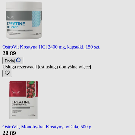
OstroVit Kreatyna HCl 2400 mg, kapsułki, 150 szt.
28
89
Dodaj
Usługa rezerwacji jest usługą domyślną
więcej
OstroVit, Monohydrat Kreatyny, wiśnia, 500 g
22
89