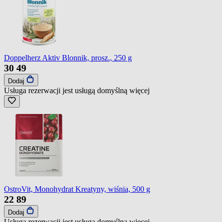
Doppelherz Aktiv Blonnik, prosz., 250 g
30
49
Dodaj
Usługa rezerwacji jest usługą domyślną
więcej
OstroVit, Monohydrat Kreatyny, wiśnia, 500 g
22
89
Dodaj
Usługa rezerwacji jest usługą domyślną
więcej