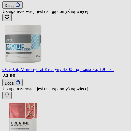
Dodaj
Usługa rezerwacji jest usługą domyślną
więcej
OstroVit, Monohydrat Kreatyny 3300 mg, kapsułki, 120 szt.
24
00
Dodaj
Usługa rezerwacji jest usługą domyślną
więcej