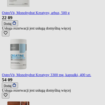
OstroVit, Monohydrat Kreatyny, arbuz, 500 g
22
89
Dodaj
Usługa rezerwacji jest usługą domyślną
więcej
OstroVit, Monohydrat Kreatyny 3300 mg, kapsułki, 400 szt.
54
09
Dodaj
Usługa rezerwacji jest usługą domyślną
więcej