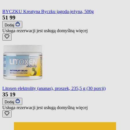
BYCZKU Kreatyna Byczku jagoda-jeżyna, 500g
51
99
Dodaj
Usługa rezerwacji jest usługą domyślną
więcej
Litoxen elektrolity (ananas), proszek, 235,5 g (30 porcji)
35
19
Dodaj
Usługa rezerwacji jest usługą domyślną
więcej