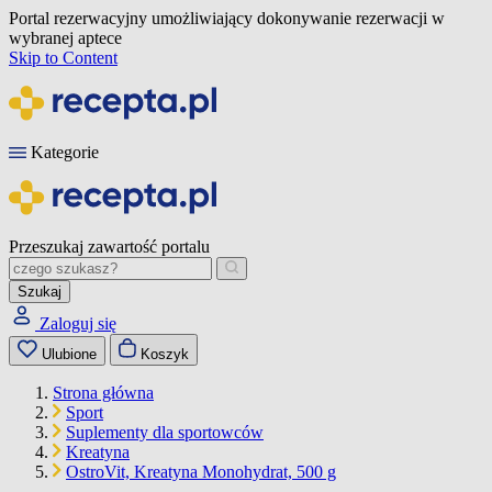
Portal rezerwacyjny umożliwiający dokonywanie rezerwacji w
wybranej aptece
Skip to Content
Kategorie
Przeszukaj zawartość portalu
Szukaj
Zaloguj się
Ulubione
Koszyk
Strona główna
Sport
Suplementy dla sportowców
Kreatyna
OstroVit, Kreatyna Monohydrat, 500 g