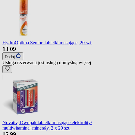
HydroOptima Senior, tabletki musujące, 20 szt.
13
09
Dodaj
Usługa rezerwacji jest usługą domyślną
więcej
Novativ, Dwupak tabletki musujące elektrolity/
multiwitamina+minerały, 2 x 20 szt.
15
99