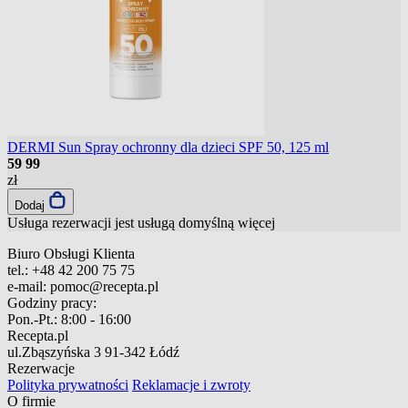
DERMI Sun Spray ochronny dla dzieci SPF 50, 125 ml
59
99
zł
Dodaj
Usługa rezerwacji jest usługą domyślną
więcej
Biuro Obsługi Klienta
tel.:
+48 42 200 75 75
e-mail:
pomoc@recepta.pl
Godziny pracy:
Pon.-Pt.:
8:00 - 16:00
Recepta.pl
ul.Zbąszyńska 3
91-342 Łódź
Rezerwacje
Polityka prywatności
Reklamacje i zwroty
O firmie