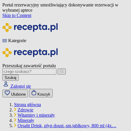
Portal rezerwacyjny umożliwiający dokonywanie rezerwacji w
wybranej aptece
Skip to Content
Kategorie
Przeszukaj zawartość portalu
Szukaj
Zaloguj się
Ulubione
Koszyk
Strona główna
Zdrowie
Witaminy i minerały
Minerały
Orsalit Drink, plyn doust.,sm.jablkowy, 800 ml (4x…