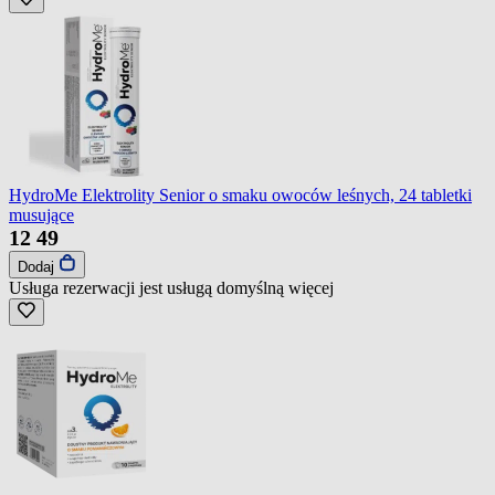
HydroMe Elektrolity Senior o smaku owoców leśnych, 24 tabletki
musujące
12
49
Dodaj
Usługa rezerwacji jest usługą domyślną
więcej