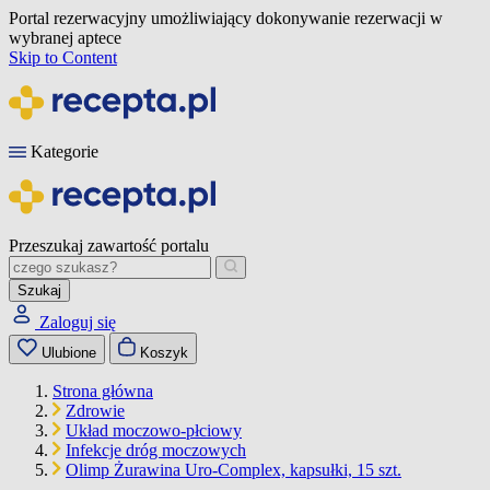
Portal rezerwacyjny umożliwiający dokonywanie rezerwacji w
wybranej aptece
Skip to Content
Kategorie
Przeszukaj zawartość portalu
Szukaj
Zaloguj się
Ulubione
Koszyk
Strona główna
Zdrowie
Układ moczowo-płciowy
Infekcje dróg moczowych
Olimp Żurawina Uro-Complex, kapsułki, 15 szt.