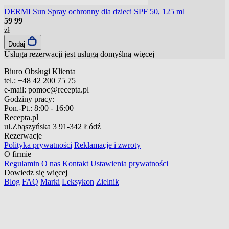
DERMI Sun Spray ochronny dla dzieci SPF 50, 125 ml
59
99
zł
Dodaj
Usługa rezerwacji jest usługą domyślną
więcej
Biuro Obsługi Klienta
tel.:
+48 42 200 75 75
e-mail:
pomoc@recepta.pl
Godziny pracy:
Pon.-Pt.:
8:00 - 16:00
Recepta.pl
ul.Zbąszyńska 3
91-342 Łódź
Rezerwacje
Polityka prywatności
Reklamacje i zwroty
O firmie
Regulamin
O nas
Kontakt
Ustawienia prywatności
Dowiedz się więcej
Blog
FAQ
Marki
Leksykon
Zielnik