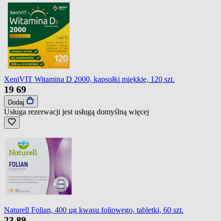
XeniVIT Witamina D 2000, kapsułki miękkie, 120 szt.
19
69
Dodaj
Usługa rezerwacji jest usługą domyślną
więcej
Naturell Folian, 400 µg kwasu foliowego, tabletki, 60 szt.
23
89