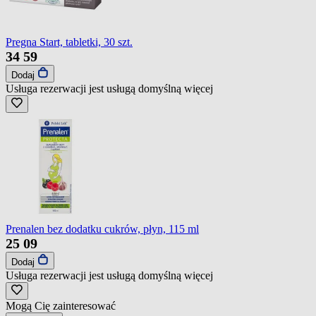
Pregna Start, tabletki, 30 szt.
34
59
Dodaj
Usługa rezerwacji jest usługą domyślną
więcej
Prenalen bez dodatku cukrów, płyn, 115 ml
25
09
Dodaj
Usługa rezerwacji jest usługą domyślną
więcej
Mogą Cię zainteresować