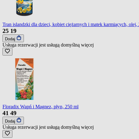
Tran islandzki dla dzieci, kobiet ciężarnych i matek karmiących, olej,
25
19
Dodaj
Usługa rezerwacji jest usługą domyślną
więcej
Floradix Wapń i Magnez, płyn, 250 ml
41
49
Dodaj
Usługa rezerwacji jest usługą domyślną
więcej