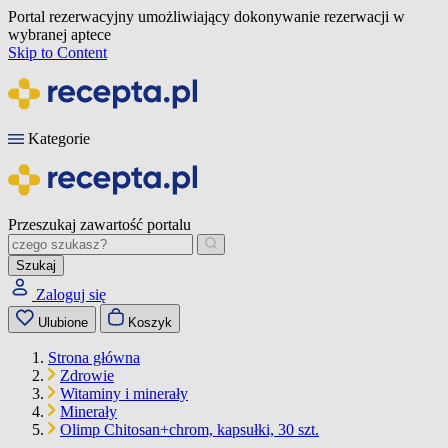
Portal rezerwacyjny umożliwiający dokonywanie rezerwacji w
wybranej aptece
Skip to Content
Kategorie
Przeszukaj zawartość portalu
Szukaj
Zaloguj się
Ulubione
Koszyk
Strona główna
Zdrowie
Witaminy i minerały
Minerały
Olimp Chitosan+chrom, kapsułki, 30 szt.