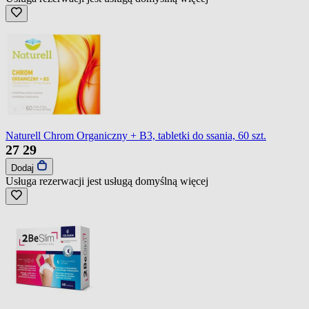
Naturell Chrom Organiczny + B3, tabletki do ssania, 60 szt.
27
29
Dodaj
Usługa rezerwacji jest usługą domyślną
więcej