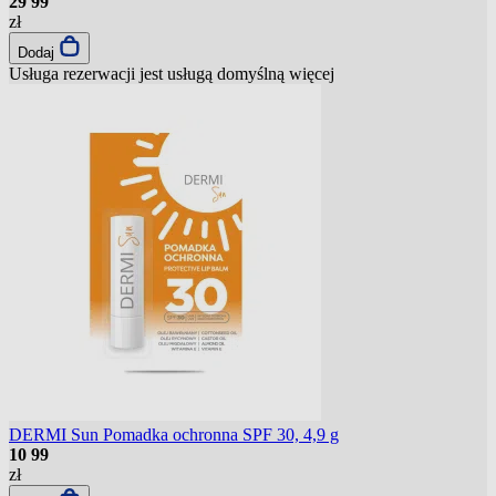
29
99
zł
Dodaj
Usługa rezerwacji jest usługą domyślną
więcej
DERMI Sun Pomadka ochronna SPF 30, 4,9 g
10
99
zł