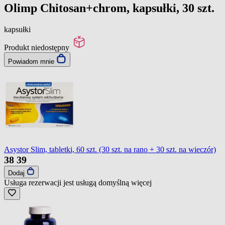
Olimp Chitosan+chrom, kapsułki, 30 szt.
kapsułki
Produkt niedostępny
Powiadom mnie
Asystor Slim, tabletki, 60 szt. (30 szt. na rano + 30 szt. na wieczór)
38
39
Dodaj
Usługa rezerwacji jest usługą domyślną
więcej