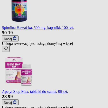
Spirulina Hawajska, 500 mg, kapsułki, 100 szt.
50
19
Dodaj
Usługa rezerwacji jest usługą domyślną
więcej
Apetyt Stop Max, tabletki do ssania, 90 szt.
28
99
Dodaj
Usługa rezerwacji jest usługą domyślną
więcej