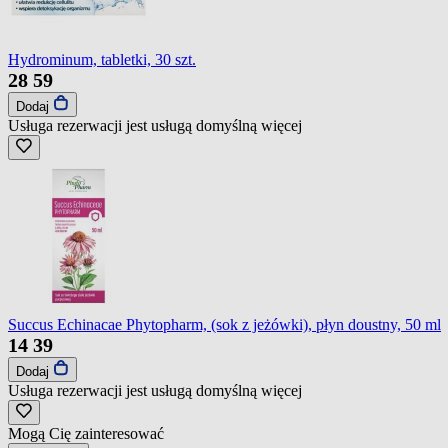
Hydrominum, tabletki, 30 szt.
28
59
Dodaj
Usługa rezerwacji jest usługą domyślną
więcej
Succus Echinacae Phytopharm, (sok z jeżówki), płyn doustny, 50 ml
14
39
Dodaj
Usługa rezerwacji jest usługą domyślną
więcej
Mogą Cię zainteresować