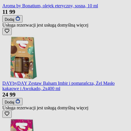
Aroma by Bonatium, olejek eteryczny, sosna, 10 ml
11
99
Dodaj
Usługa rezerwacji jest usługą domyślną
więcej
DAYbyDAY Zestaw Balsam Imbir i pomarańcza, Żel Masło
kakaowe i Awokado, 2x400 ml
24
99
Dodaj
Usługa rezerwacji jest usługą domyślną
więcej