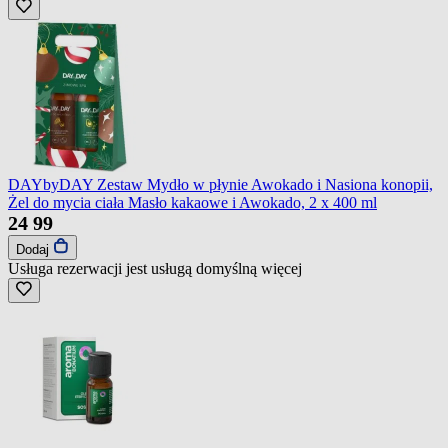
DAYbyDAY Zestaw Mydło w płynie Awokado i Nasiona konopii,
Żel do mycia ciała Masło kakaowe i Awokado, 2 x 400 ml
24
99
Dodaj
Usługa rezerwacji jest usługą domyślną
więcej