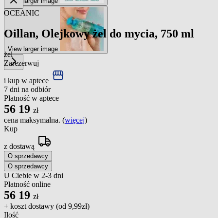
View larger image
OCEANIC
Oillan, Olejkowy żel do mycia, 750 ml
View larger image
żel
Zarezerwuj
i kup w aptece
7 dni na odbiór
Płatność w aptece
56
19
zł
cena maksymalna. (
więcej
)
Kup
z dostawą
O sprzedawcy
O sprzedawcy
U Ciebie w 2-3 dni
Płatność online
56
19
zł
+ koszt dostawy (od
9,99zł
)
Ilość