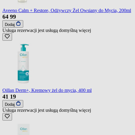
Aveeno Calm + Restore, Odżywczy Żel Owsiany do Mycia, 200ml
64
99
Dodaj
Usługa rezerwacji jest usługą domyślną
więcej
Oillan Derm+, Kremowy żel do mycia, 400 ml
41
19
Dodaj
Usługa rezerwacji jest usługą domyślną
więcej