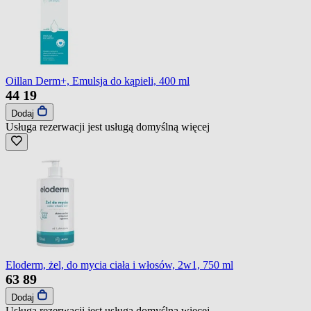
Oillan Derm+, Emulsja do kąpieli, 400 ml
44
19
Dodaj
Usługa rezerwacji jest usługą domyślną
więcej
Eloderm, żel, do mycia ciała i włosów, 2w1, 750 ml
63
89
Dodaj
Usługa rezerwacji jest usługą domyślną
więcej