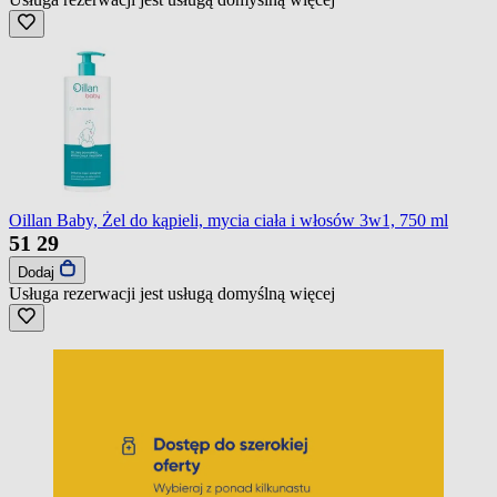
Oillan Baby, Żel do kąpieli, mycia ciała i włosów 3w1, 750 ml
51
29
Dodaj
Usługa rezerwacji jest usługą domyślną
więcej