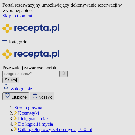
Portal rezerwacyjny umożliwiający dokonywanie rezerwacji w
wybranej aptece
Skip to Content
Kategorie
Przeszukaj zawartość portalu
Szukaj
Zaloguj się
Ulubione
Koszyk
Strona główna
Kosmetyki
Pielęgnacja ciała
Do kąpieli i mycia
Oillan, Olejkowy żel do mycia, 750 ml