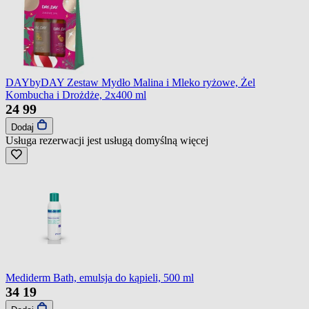
DAYbyDAY Zestaw Mydło Malina i Mleko ryżowe, Żel
Kombucha i Drożdże, 2x400 ml
24
99
Dodaj
Usługa rezerwacji jest usługą domyślną
więcej
Mediderm Bath, emulsja do kąpieli, 500 ml
34
19