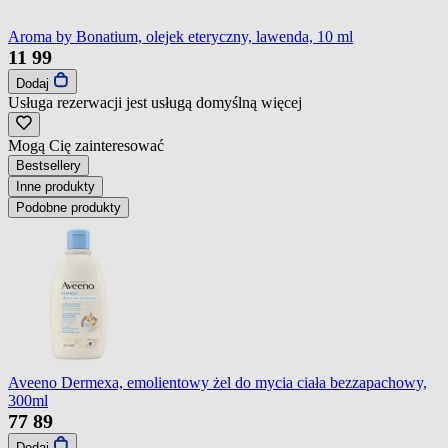
Aroma by Bonatium, olejek eteryczny, lawenda, 10 ml
11
99
Dodaj
Usługa rezerwacji jest usługą domyślną
więcej
Mogą Cię zainteresować
Bestsellery
Inne produkty
Podobne produkty
Aveeno Dermexa, emolientowy żel do mycia ciała bezzapachowy,
300ml
77
89
Dodaj