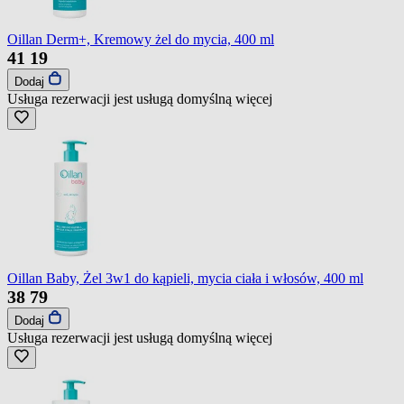
Oillan Derm+, Kremowy żel do mycia, 400 ml
41
19
Dodaj
Usługa rezerwacji jest usługą domyślną
więcej
Oillan Baby, Żel 3w1 do kąpieli, mycia ciała i włosów, 400 ml
38
79
Dodaj
Usługa rezerwacji jest usługą domyślną
więcej