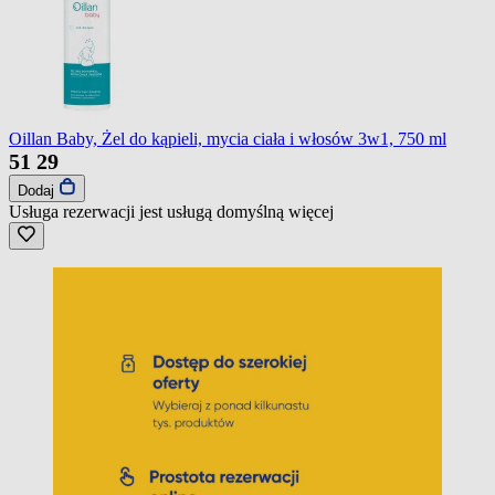
Oillan Baby, Żel do kąpieli, mycia ciała i włosów 3w1, 750 ml
51
29
Dodaj
Usługa rezerwacji jest usługą domyślną
więcej