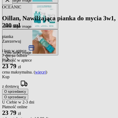
View larger image
OCEANIC
Oillan, Nawilżająca pianka do mycia 3w1,
200 ml
View larger image
pianka
Zarezerwuj
i kup w aptece
View larger image
7 dni na odbiór
Płatność w aptece
23
79
zł
cena maksymalna. (
więcej
)
Kup
z dostawą
O sprzedawcy
O sprzedawcy
U Ciebie w 2-3 dni
Płatność online
23
79
zł