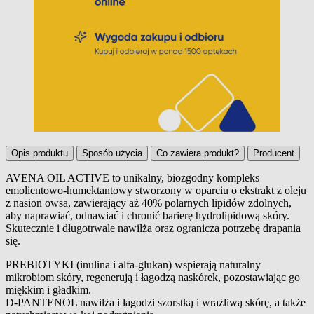
Opis produktu
Sposób użycia
Co zawiera produkt?
Producent
AVENA OIL ACTIVE to unikalny, biozgodny kompleks
emolientowo-humektantowy stworzony w oparciu o ekstrakt z oleju
Opis produktu
z nasion owsa, zawierający aż 40% polarnych lipidów zdolnych,
aby naprawiać, odnawiać i chronić barierę hydrolipidową skóry.
Skutecznie i długotrwale nawilża oraz ogranicza potrzebę drapania
się.
PREBIOTYKI (inulina i alfa-glukan) wspierają naturalny
mikrobiom skóry, regenerują i łagodzą naskórek, pozostawiając go
miękkim i gładkim.
D-PANTENOL nawilża i łagodzi szorstką i wrażliwą skórę, a także