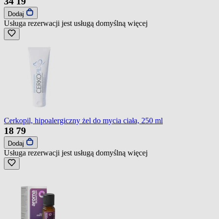
34
19
Dodaj
Usługa rezerwacji jest usługą domyślną
więcej
Cerkopil, hipoalergiczny żel do mycia ciała, 250 ml
18
79
Dodaj
Usługa rezerwacji jest usługą domyślną
więcej