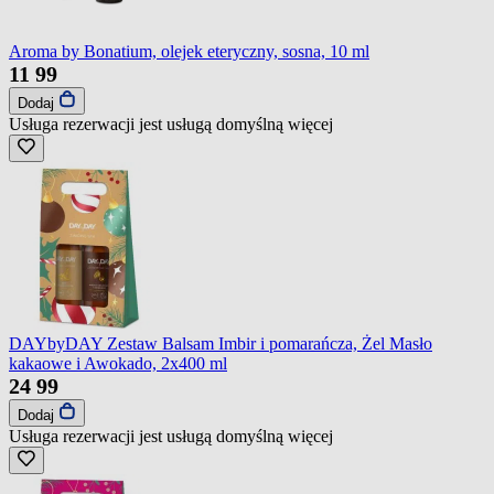
Aroma by Bonatium, olejek eteryczny, sosna, 10 ml
11
99
Dodaj
Usługa rezerwacji jest usługą domyślną
więcej
DAYbyDAY Zestaw Balsam Imbir i pomarańcza, Żel Masło
kakaowe i Awokado, 2x400 ml
24
99
Dodaj
Usługa rezerwacji jest usługą domyślną
więcej