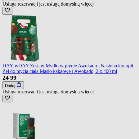
Usługa rezerwacji jest usługą domyślną
więcej
DAYbyDAY Zestaw Mydło w płynie Awokado i Nasiona konopii,
Żel do mycia ciała Masło kakaowe i Awokado, 2 x 400 ml
24
99
Dodaj
Usługa rezerwacji jest usługą domyślną
więcej