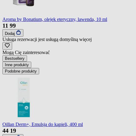
Aroma by Bonatium, olejek eteryczny, lawenda, 10 ml
11
99
Dodaj
Usługa rezerwacji jest usługą domyślną
więcej
Mogą Cię zainteresować
Bestsellery
Inne produkty
Podobne produkty
Oillan Derm+, Emulsja do kąpieli, 400 ml
44
19