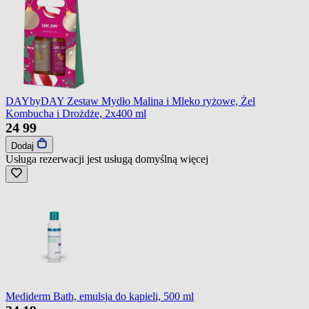
DAYbyDAY Zestaw Mydło Malina i Mleko ryżowe, Żel
Kombucha i Drożdże, 2x400 ml
24
99
Dodaj
Usługa rezerwacji jest usługą domyślną
więcej
Mediderm Bath, emulsja do kąpieli, 500 ml