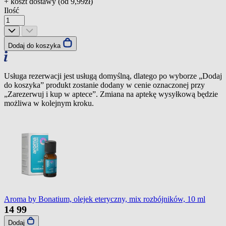
+ koszt dostawy (od
9,99zł
)
Ilość
Dodaj do koszyka
Usługa rezerwacji jest usługą domyślną, dlatego po wyborze „Dodaj
do koszyka” produkt zostanie dodany w cenie oznaczonej przy
„Zarezerwuj i kup w aptece”. Zmiana na aptekę wysyłkową będzie
możliwa w kolejnym kroku.
Aroma by Bonatium, olejek eteryczny, mix rozbójników, 10 ml
14
99
Dodaj