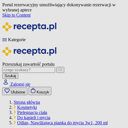
Portal rezerwacyjny umożliwiający dokonywanie rezerwacji w
wybranej aptece
Skip to Content
Kategorie
Przeszukaj zawartość portalu
Szukaj
Zaloguj się
Ulubione
Koszyk
Strona główna
Kosmetyki
Pielęgnacja ciała
Do kąpieli i mycia
Oillan, Nawilżająca pianka do mycia 3w1, 200 ml