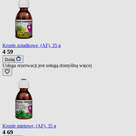
Krople zoladkowe, (AF), 35 g
4
59
Dodaj
Usługa rezerwacji jest usługą domyślną
więcej
Krople mietowe, (AF), 35 g
4
69