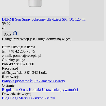
DERMI Sun Spray ochronny dla dzieci SPF 50, 125 ml
59
99
zł
Dodaj
Usługa rezerwacji jest usługą domyślną
więcej
Biuro Obsługi Klienta
tel.:
+48 42 200 75 75
e-mail:
pomoc@recepta.pl
Godziny pracy:
Pon.-Pt.:
8:00 - 16:00
Recepta.pl
ul.Zbąszyńska 3
91-342 Łódź
Rezerwacje
Polityka prywatności
Reklamacje i zwroty
O firmie
Regulamin
O nas
Kontakt
Ustawienia prywatności
Dowiedz się więcej
Blog
FAQ
Marki
Leksykon
Zielnik