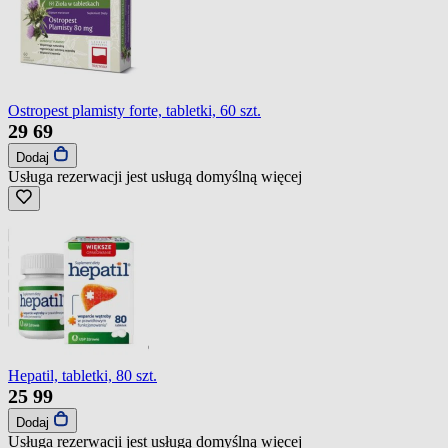
Ostropest plamisty forte, tabletki, 60 szt.
29
69
Dodaj
Usługa rezerwacji jest usługą domyślną
więcej
Hepatil, tabletki, 80 szt.
25
99
Dodaj
Usługa rezerwacji jest usługą domyślną
więcej