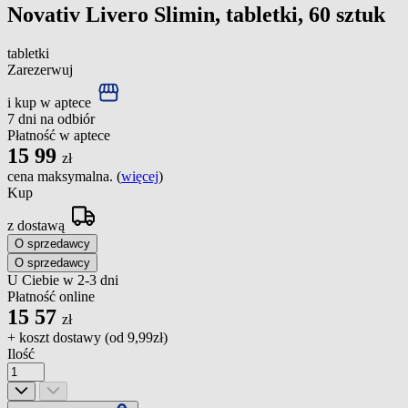
Novativ Livero Slimin, tabletki, 60 sztuk
tabletki
Zarezerwuj
i kup w aptece
7 dni na odbiór
Płatność w aptece
15
99
zł
cena maksymalna. (
więcej
)
Kup
z dostawą
O sprzedawcy
O sprzedawcy
U Ciebie w 2-3 dni
Płatność online
15
57
zł
+ koszt dostawy (od
9,99zł
)
Ilość