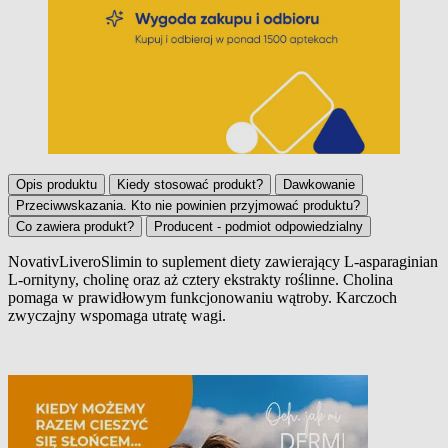
Opis produktu
Kiedy stosować produkt?
Dawkowanie
Przeciwwskazania. Kto nie powinien przyjmować produktu?
Co zawiera produkt?
Producent - podmiot odpowiedzialny
Novativ
Livero
Slimin
to suplement diety zawierający L-
asparaginian
L-ornityny, cholinę oraz aż cztery ekstrakty roślinne. Cholina
Opis produktu
pomaga w prawidłowym funkcjonowaniu wątroby. Karczoch
zwyczajny wspomaga utratę wagi.