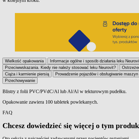
w kolejnym kroku.
Wielkość opakowania
Informacje ogólne i sposób działania leku Neurovi
Przeciwwskazania. Kiedy nie należy stosować leku Neurovit?
Ostrzeżen
Ciąża i karmienie piersią
Prowadzenie pojazdów i obsługiwanie maszyn
Przechowywanie
Blistry z folii PVC/PVdC/Al lub Al/Al w tekturowym pudełku.
Wielkość opakowania
Opakowanie zawiera 100 tabletek powlekanych.
FAQ
Chcesz dowiedzieć się więcej o tym
produk
Oto sekcja z najczęściej zadawanymi przez pacjentów pytaniami.