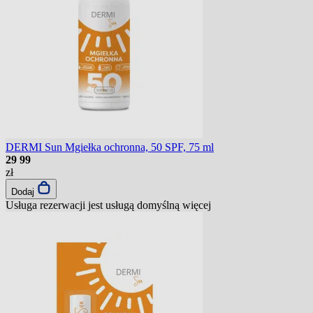
DERMI Sun Mgiełka ochronna, 50 SPF, 75 ml
29
99
zł
Dodaj
Usługa rezerwacji jest usługą domyślną
więcej