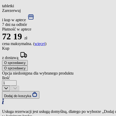
tabletki
Zarezerwuj
i kup w aptece
7 dni na odbiór
Płatność w aptece
72
19
zł
cena maksymalna. (
więcej
)
Kup
z dostawą
O sprzedawcy
O sprzedawcy
Opcja niedostępna dla wybranego produktu
Ilość
Dodaj do koszyka
Usługa rezerwacji jest usługą domyślną, dlatego po wyborze „Dodaj