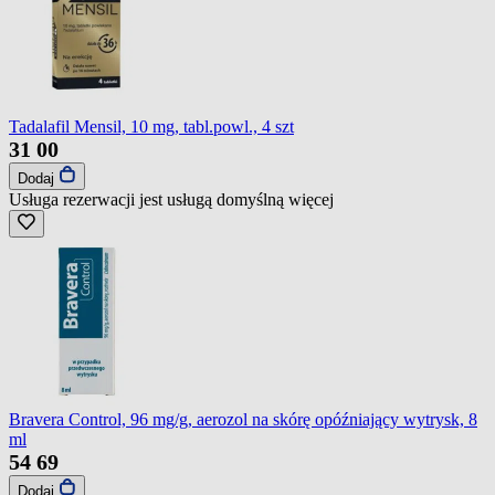
Tadalafil Mensil, 10 mg, tabl.powl., 4 szt
31
00
Dodaj
Usługa rezerwacji jest usługą domyślną
więcej
Bravera Control, 96 mg/g, aerozol na skórę opóźniający wytrysk, 8
ml
54
69
Dodaj