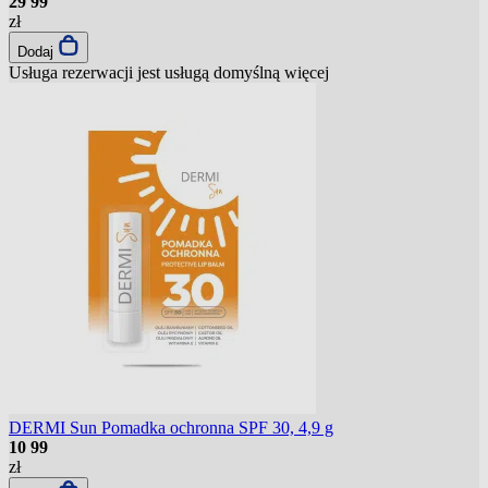
29
99
zł
Dodaj
Usługa rezerwacji jest usługą domyślną
więcej
DERMI Sun Pomadka ochronna SPF 30, 4,9 g
10
99
zł