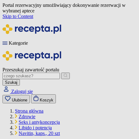
Portal rezerwacyjny umożliwiający dokonywanie rezerwacji w
wybranej aptece
Skip to Content
Kategorie
Przeszukaj zawartość portalu
Szukaj
Zaloguj się
Ulubione
Koszyk
Strona główna
Zdrowie
Seks i antykoncepcja
Libido i potencja
Navitin, kaps., 20 szt