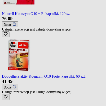
Naturell Koenzym Q10 + E, kapsułki, 120 szt.
76
09
Dodaj
Usługa rezerwacji jest usługą domyślną
więcej
Doppelherz aktiv Koenzym Q10 Forte, kapsułki, 60 szt.
41
49
Dodaj
Usługa rezerwacji jest usługą domyślną
więcej