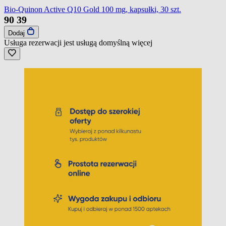
Bio-Quinon Active Q10 Gold 100 mg, kapsułki, 30 szt.
90
39
Dodaj
Usługa rezerwacji jest usługą domyślną
więcej