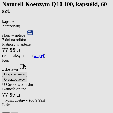
Naturell Koenzym Q10 100, kapsułki, 60
szt.
kapsułki
Zarezerwuj
i kup w aptece
7 dni na odbiór
Płatność w aptece
77
99
zł
cena maksymalna. (
więcej
)
Kup
z dostawą
O sprzedawcy
O sprzedawcy
U Ciebie w 2-3 dni
Płatność online
77
97
zł
+ koszt dostawy (od
9,99zł
)
Ilość