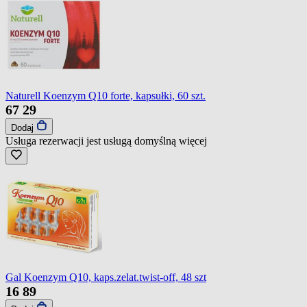
Naturell Koenzym Q10 forte, kapsułki, 60 szt.
67
29
Dodaj
Usługa rezerwacji jest usługą domyślną
więcej
Gal Koenzym Q10, kaps.zelat.twist-off, 48 szt
16
89