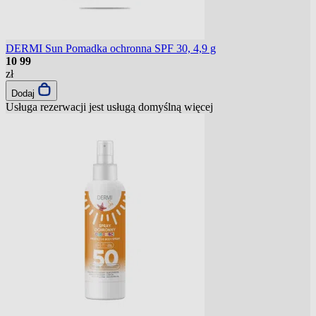
DERMI Sun Pomadka ochronna SPF 30, 4,9 g
10
99
zł
Dodaj
Usługa rezerwacji jest usługą domyślną
więcej