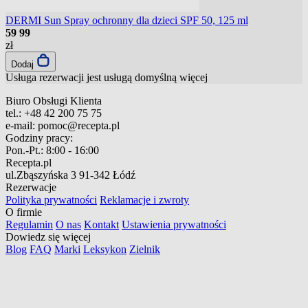
DERMI Sun Spray ochronny dla dzieci SPF 50, 125 ml
59
99
zł
Dodaj
Usługa rezerwacji jest usługą domyślną
więcej
Biuro Obsługi Klienta
tel.:
+48 42 200 75 75
e-mail:
pomoc@recepta.pl
Godziny pracy:
Pon.-Pt.:
8:00 - 16:00
Recepta.pl
ul.Zbąszyńska 3
91-342 Łódź
Rezerwacje
Polityka prywatności
Reklamacje i zwroty
O firmie
Regulamin
O nas
Kontakt
Ustawienia prywatności
Dowiedz się więcej
Blog
FAQ
Marki
Leksykon
Zielnik