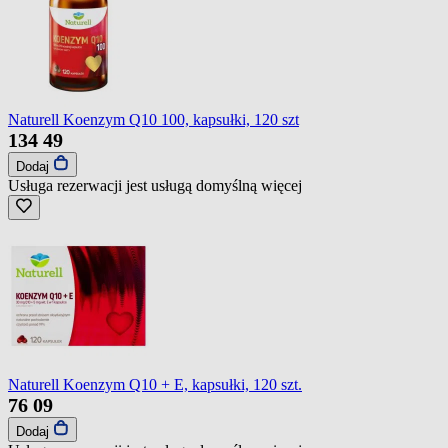
Naturell Koenzym Q10 100, kapsułki, 120 szt
134
49
Dodaj
Usługa rezerwacji jest usługą domyślną
więcej
Naturell Koenzym Q10 + E, kapsułki, 120 szt.
76
09
Dodaj