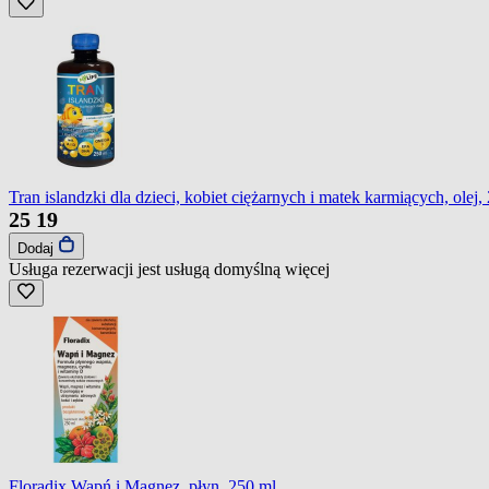
Tran islandzki dla dzieci, kobiet ciężarnych i matek karmiących, olej,
25
19
Dodaj
Usługa rezerwacji jest usługą domyślną
więcej
Floradix Wapń i Magnez, płyn, 250 ml