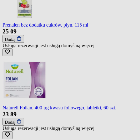
Prenalen bez dodatku cukrów, płyn, 115 ml
25
09
Dodaj
Usługa rezerwacji jest usługą domyślną
więcej
Naturell Folian, 400 µg kwasu foliowego, tabletki, 60 szt.
23
89
Dodaj
Usługa rezerwacji jest usługą domyślną
więcej