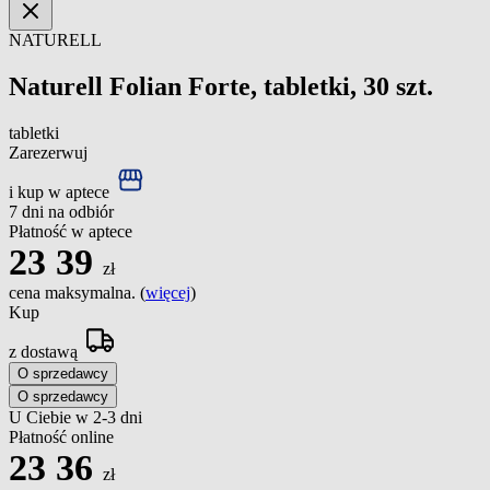
NATURELL
Naturell Folian Forte, tabletki, 30 szt.
tabletki
Zarezerwuj
i kup w aptece
7 dni na odbiór
Płatność w aptece
23
39
zł
cena maksymalna. (
więcej
)
Kup
z dostawą
O sprzedawcy
O sprzedawcy
U Ciebie w 2-3 dni
Płatność online
23
36
zł