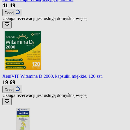
41
49
Dodaj
Usługa rezerwacji jest usługą domyślną
więcej
XeniVIT Witamina D 2000, kapsułki miękkie, 120 szt.
19
69
Dodaj
Usługa rezerwacji jest usługą domyślną
więcej