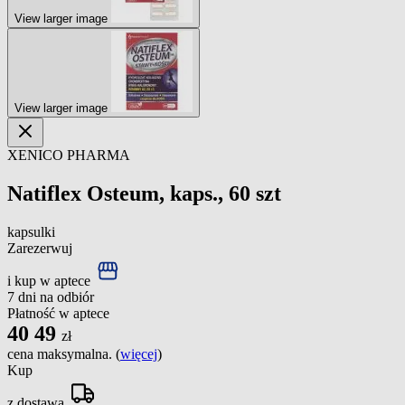
View larger image
View larger image
XENICO PHARMA
Natiflex Osteum, kaps., 60 szt
kapsulki
Zarezerwuj
i kup w aptece
7 dni na odbiór
Płatność w aptece
40
49
zł
cena maksymalna. (
więcej
)
Kup
z dostawą