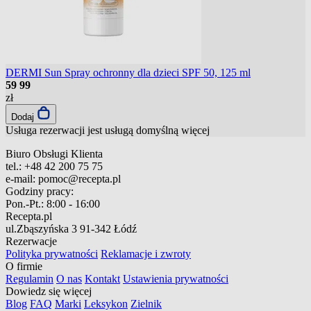
DERMI Sun Spray ochronny dla dzieci SPF 50, 125 ml
59
99
zł
Dodaj
Usługa rezerwacji jest usługą domyślną
więcej
Biuro Obsługi Klienta
tel.:
+48 42 200 75 75
e-mail:
pomoc@recepta.pl
Godziny pracy:
Pon.-Pt.:
8:00 - 16:00
Recepta.pl
ul.Zbąszyńska 3
91-342 Łódź
Rezerwacje
Polityka prywatności
Reklamacje i zwroty
O firmie
Regulamin
O nas
Kontakt
Ustawienia prywatności
Dowiedz się więcej
Blog
FAQ
Marki
Leksykon
Zielnik