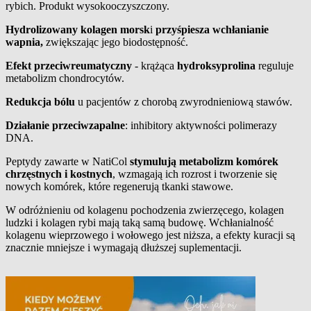
rybich. Produkt wysokooczyszczony.
Hydrolizowany kolagen morsk
i
przyśpiesza wchłanianie
wapnia,
zwiększając jego biodostępność.
Efekt przeciwreumatyczny
- krążąca
hydroksyprolina
reguluje
metabolizm chondrocytów.
Redukcja bólu
u pacjentów z chorobą zwyrodnieniową stawów.
Działanie przeciwzapalne
: inhibitory aktywności polimerazy
DNA.
Peptydy zawarte w NatiCol
stymulują metabolizm komórek
chrzęstnych i kostnych
, wzmagają ich rozrost i tworzenie się
nowych komórek, które regenerują tkanki stawowe.
W odróżnieniu od kolagenu pochodzenia zwierzęcego, kolagen
ludzki i kolagen rybi mają taką samą budowę. Wchłanialność
kolagenu wieprzowego i wołowego jest niższa, a efekty kuracji są
znacznie mniejsze i wymagają dłuższej suplementacji.