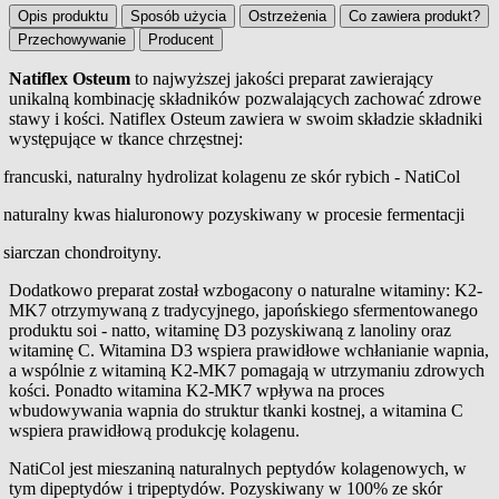
Opis produktu
Sposób użycia
Ostrzeżenia
Co zawiera produkt?
Przechowywanie
Producent
Natiflex Osteum
to najwyższej jakości preparat zawierający
unikalną kombinację składników pozwalających zachować zdrowe
Opis produktu
stawy i kości. Natiflex Osteum zawiera w swoim składzie składniki
występujące w tkance chrzęstnej:
francuski, naturalny hydrolizat kolagenu ze skór rybich - NatiCol
naturalny kwas hialuronowy pozyskiwany w procesie fermentacji
siarczan chondroityny.
Dodatkowo preparat został wzbogacony o naturalne witaminy: K2-
MK7 otrzymywaną z tradycyjnego, japońskiego sfermentowanego
produktu soi - natto, witaminę D3 pozyskiwaną z lanoliny oraz
witaminę C. Witamina D3 wspiera prawidłowe wchłanianie wapnia,
a wspólnie z witaminą K2-MK7 pomagają w utrzymaniu zdrowych
kości. Ponadto witamina K2-MK7 wpływa na proces
wbudowywania wapnia do struktur tkanki kostnej, a witamina C
wspiera prawidłową produkcję kolagenu.
NatiCol jest mieszaniną naturalnych peptydów kolagenowych, w
tym dipeptydów i tripeptydów. Pozyskiwany w 100% ze skór