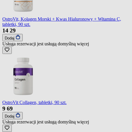
OstroVit, Kolagen Morski + Kwas Hialuronowy + Witamina C,
tabletki, 90 szt.
14
29
Dodaj
Usługa rezerwacji jest usługą domyślną
więcej
OstroVit Collagen, tabletki, 90 szt.
9
69
Dodaj
Usługa rezerwacji jest usługą domyślną
więcej