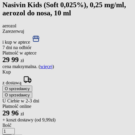
Nasivin Kids (Soft 0,025%), 0,25 mg/ml,
aerozol do nosa, 10 ml
aerozol
Zarezerwuj
i kup w aptece
7 dni na odbiór
Płatność w aptece
29
99
zł
cena maksymalna. (
więcej
)
Kup
z dostawą
O sprzedawcy
O sprzedawcy
U Ciebie w 2-3 dni
Płatność online
29
96
zł
+ koszt dostawy (od
9,99zł
)
Ilość