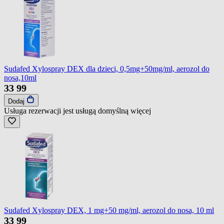
Sudafed Xylospray DEX dla dzieci, 0,5mg+50mg/ml, aerozol do
nosa,10ml
33
99
Dodaj
Usługa rezerwacji jest usługą domyślną
więcej
Sudafed Xylospray DEX, 1 mg+50 mg/ml, aerozol do nosa, 10 ml
33
99