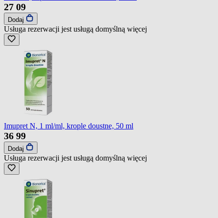
27
09
Dodaj
Usługa rezerwacji jest usługą domyślną
więcej
Imupret N, 1 ml/ml, krople doustne, 50 ml
36
99
Dodaj
Usługa rezerwacji jest usługą domyślną
więcej