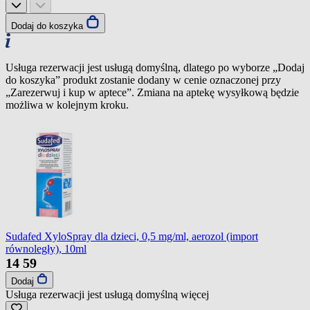
Dodaj do koszyka
Usługa rezerwacji jest usługą domyślną, dlatego po wyborze „Dodaj
do koszyka” produkt zostanie dodany w cenie oznaczonej przy
„Zarezerwuj i kup w aptece”. Zmiana na aptekę wysyłkową będzie
możliwa w kolejnym kroku.
Sudafed XyloSpray dla dzieci, 0,5 mg/ml, aerozol (import
równoległy), 10ml
14
59
Dodaj
Usługa rezerwacji jest usługą domyślną
więcej