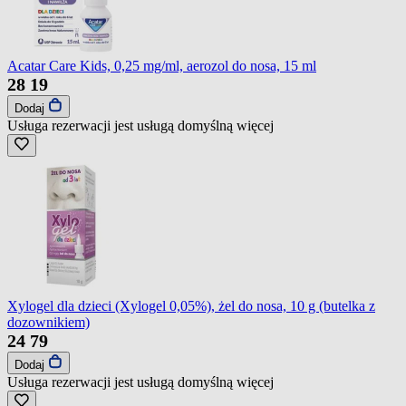
Acatar Care Kids, 0,25 mg/ml, aerozol do nosa, 15 ml
28
19
Dodaj
Usługa rezerwacji jest usługą domyślną
więcej
Xylogel dla dzieci (Xylogel 0,05%), żel do nosa, 10 g (butelka z
dozownikiem)
24
79
Dodaj
Usługa rezerwacji jest usługą domyślną
więcej