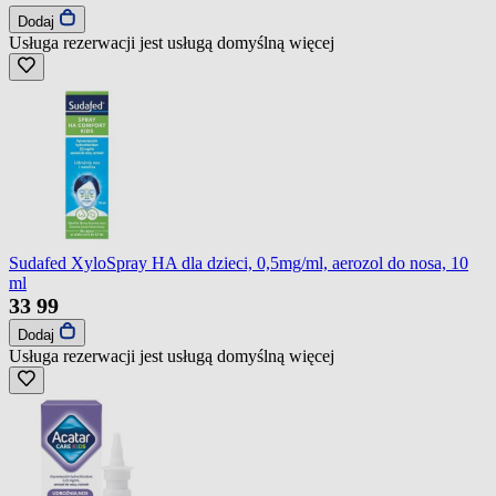
Dodaj
Usługa rezerwacji jest usługą domyślną
więcej
Sudafed XyloSpray HA dla dzieci, 0,5mg/ml, aerozol do nosa, 10
ml
33
99
Dodaj
Usługa rezerwacji jest usługą domyślną
więcej