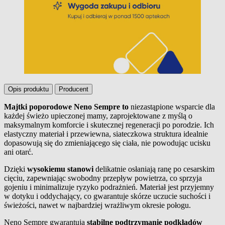
Opis produktu
Producent
Majtki poporodowe Neno Sempre to
niezastąpione wsparcie dla
każdej świeżo upieczonej mamy, zaprojektowane z myślą o
Opis produktu
maksymalnym komforcie i skutecznej regeneracji po porodzie. Ich
elastyczny materiał i przewiewna, siateczkowa struktura idealnie
dopasowują się do zmieniającego się ciała, nie powodując ucisku
ani otarć.
Dzięki
wysokiemu stanowi
delikatnie osłaniają ranę po cesarskim
cięciu, zapewniając swobodny przepływ powietrza, co sprzyja
gojeniu i minimalizuje ryzyko podrażnień. Materiał jest przyjemny
w dotyku i oddychający, co gwarantuje skórze uczucie suchości i
świeżości, nawet w najbardziej wrażliwym okresie połogu.
Neno Sempre gwarantują
stabilne podtrzymanie podkładów