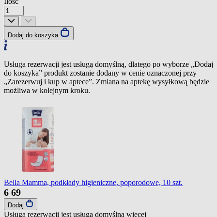
Ilość
Dodaj do koszyka
Usługa rezerwacji jest usługą domyślną, dlatego po wyborze „Dodaj
do koszyka” produkt zostanie dodany w cenie oznaczonej przy
„Zarezerwuj i kup w aptece”. Zmiana na aptekę wysyłkową będzie
możliwa w kolejnym kroku.
Bella Mamma, podkłady higieniczne, poporodowe, 10 szt.
6
69
Dodaj
Usługa rezerwacji jest usługą domyślną
więcej