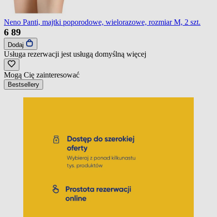
Neno Panti, majtki poporodowe, wielorazowe, rozmiar M, 2 szt.
6
89
Dodaj
Usługa rezerwacji jest usługą domyślną
więcej
Mogą Cię zainteresować
Bestsellery