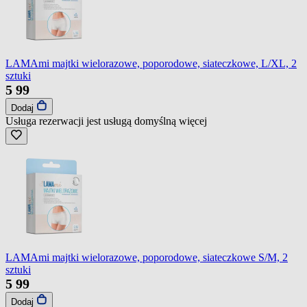
LAMAmi majtki wielorazowe, poporodowe, siateczkowe, L/XL, 2
sztuki
5
99
Dodaj
Usługa rezerwacji jest usługą domyślną
więcej
LAMAmi majtki wielorazowe, poporodowe, siateczkowe S/M, 2
sztuki
5
99
Dodaj