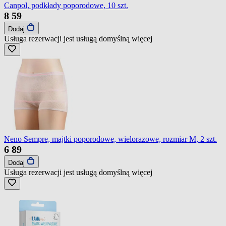
Canpol, podkłady poporodowe, 10 szt.
8
59
Dodaj
Usługa rezerwacji jest usługą domyślną
więcej
Neno Sempre, majtki poporodowe, wielorazowe, rozmiar M, 2 szt.
6
89
Dodaj
Usługa rezerwacji jest usługą domyślną
więcej