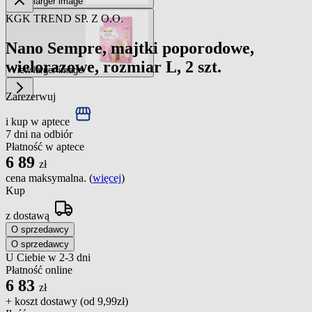
View larger image
KGK TREND SP. Z O.O.
Nano Sempre, majtki poporodowe,
wielorazowe, rozmiar L, 2 szt.
View larger image
Zarezerwuj
i kup w aptece
7 dni na odbiór
Płatność w aptece
6
89
zł
cena maksymalna. (
więcej
)
Kup
z dostawą
O sprzedawcy
O sprzedawcy
U Ciebie w 2-3 dni
Płatność online
6
83
zł
+ koszt dostawy (od
9,99zł
)