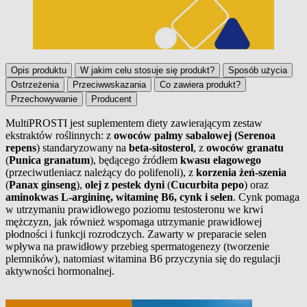
Opis produktu
W jakim celu stosuje się produkt?
Sposób użycia
Ostrzeżenia
Przeciwwskazania
Co zawiera produkt?
Przechowywanie
Producent
MultiPROSTI jest suplementem diety zawierającym zestaw
ekstraktów roślinnych: z
owoców palmy sabalowej (Serenoa
Opis produktu
repens
) standaryzowany na
beta-sitosterol
, z
owoców granatu
(
Punica granatum
), będącego źródłem
kwasu elagowego
(przeciwutleniacz należący do polifenoli), z
korzenia żeń-szenia
(
Panax ginseng
),
olej z pestek dyni
(
Cucurbita pepo
) oraz
aminokwas L-argininę, witaminę B6, cynk i selen
. Cynk pomaga
w utrzymaniu prawidłowego poziomu testosteronu we krwi
mężczyzn, jak również wspomaga utrzymanie prawidłowej
płodności i funkcji rozrodczych. Zawarty w preparacie selen
wpływa na prawidłowy przebieg spermatogenezy (tworzenie
plemników), natomiast witamina B6 przyczynia się do regulacji
aktywności hormonalnej.