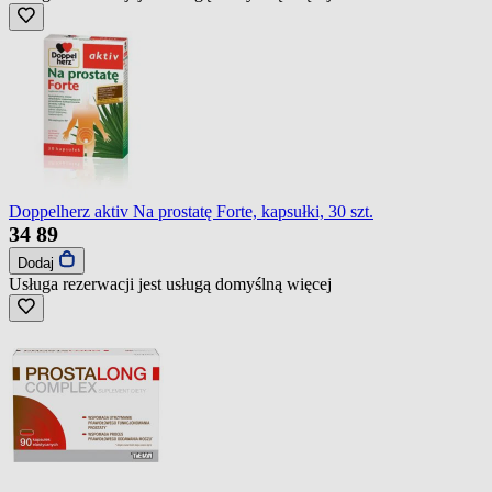
Doppelherz aktiv Na prostatę Forte, kapsułki, 30 szt.
34
89
Dodaj
Usługa rezerwacji jest usługą domyślną
więcej