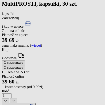
MultiPROSTI, kapsułki, 30 szt.
kapsułki
Zarezerwuj
i kup w aptece
7 dni na odbiór
Płatność w aptece
39
69
zł
cena maksymalna. (
więcej
)
Kup
z dostawą
O sprzedawcy
O sprzedawcy
U Ciebie w 2-3 dni
Płatność online
39
60
zł
+ koszt dostawy (od
9,99zł
)
Ilość