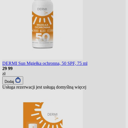
DERMI Sun Mgiełka ochronna, 50 SPF, 75 ml
29
99
zł
Dodaj
Usługa rezerwacji jest usługą domyślną
więcej