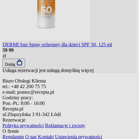
DERMI Sun Spray ochronny dla dzieci SPF 50, 125 ml
59
99
zł
Dodaj
Usługa rezerwacji jest usługą domyślną
więcej
Biuro Obsługi Klienta
tel.:
+48 42 200 75 75
e-mail:
pomoc@recepta.pl
Godziny pracy:
Pon.-Pt.:
8:00 - 16:00
Recepta.pl
ul.Zbąszyńska 3
91-342 Łódź
Rezerwacje
Polityka prywatności
Reklamacje i zwroty
O firmie
Regulamin
O nas
Kontakt
Ustawienia prywatności