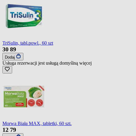
TriSulin, tabl.powl., 60 szt
30
89
Dodaj
Usługa rezerwacji jest usługą domyślną
więcej
Morwa Biała MAX, tabletki, 60 szt.
12
79