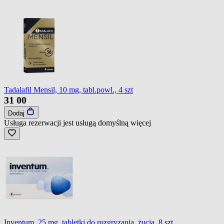
Tadalafil Mensil, 10 mg, tabl.powl., 4 szt
31
00
Dodaj
Usługa rezerwacji jest usługą domyślną
więcej
Inventum, 25 mg, tabletki do rozgryzania, żucia, 8 szt.