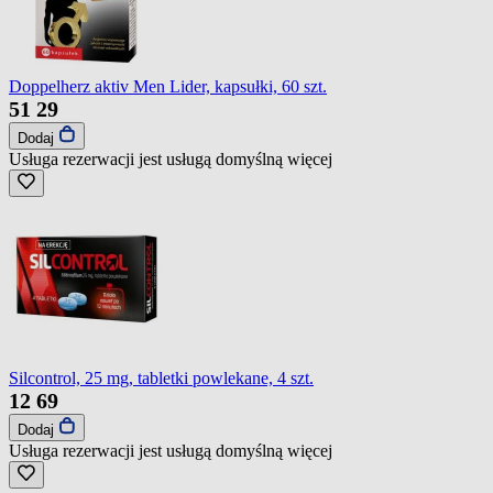
Doppelherz aktiv Men Lider, kapsułki, 60 szt.
51
29
Dodaj
Usługa rezerwacji jest usługą domyślną
więcej
Silcontrol, 25 mg, tabletki powlekane, 4 szt.
12
69
Dodaj
Usługa rezerwacji jest usługą domyślną
więcej