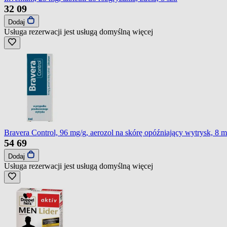
32
09
Dodaj
Usługa rezerwacji jest usługą domyślną
więcej
Bravera Control, 96 mg/g, aerozol na skórę opóźniający wytrysk, 8 m
54
69
Dodaj
Usługa rezerwacji jest usługą domyślną
więcej