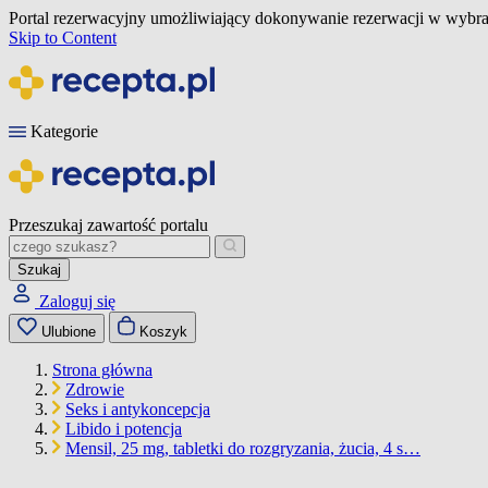
Portal rezerwacyjny umożliwiający dokonywanie rezerwacji w wybra
Skip to Content
Kategorie
Przeszukaj zawartość portalu
Szukaj
Zaloguj się
Ulubione
Koszyk
Strona główna
Zdrowie
Seks i antykoncepcja
Libido i potencja
Mensil, 25 mg, tabletki do rozgryzania, żucia, 4 s…