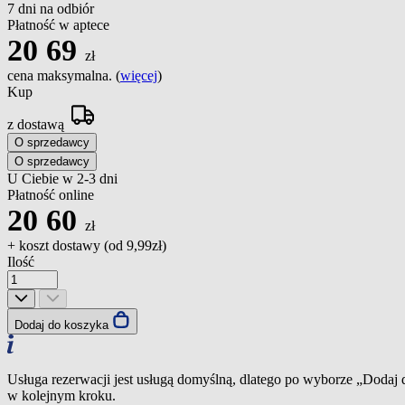
7 dni na odbiór
Płatność w aptece
20
69
zł
cena maksymalna. (
więcej
)
Kup
z dostawą
O sprzedawcy
O sprzedawcy
U Ciebie w 2-3 dni
Płatność online
20
60
zł
+ koszt dostawy (od
9,99zł
)
Ilość
Dodaj do koszyka
Usługa rezerwacji jest usługą domyślną, dlatego po wyborze „Dodaj
w kolejnym kroku.