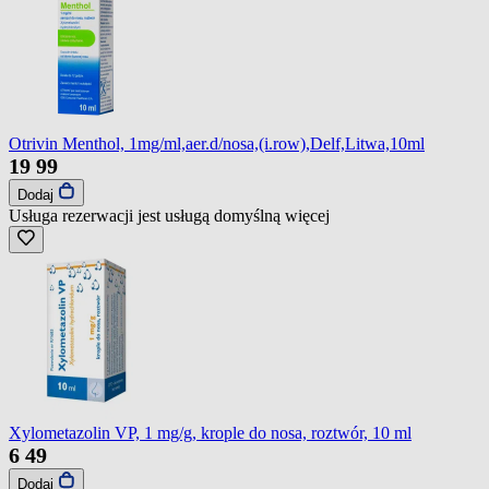
Otrivin Menthol, 1mg/ml,aer.d/nosa,(i.row),Delf,Litwa,10ml
19
99
Dodaj
Usługa rezerwacji jest usługą domyślną
więcej
Xylometazolin VP, 1 mg/g, krople do nosa, roztwór, 10 ml
6
49
Dodaj