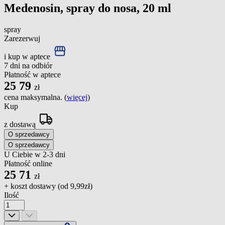
Medenosin, spray do nosa, 20 ml
spray
Zarezerwuj
i kup w aptece
7 dni na odbiór
Płatność w aptece
25
79
zł
cena maksymalna. (
więcej
)
Kup
z dostawą
O sprzedawcy
O sprzedawcy
U Ciebie w 2-3 dni
Płatność online
25
71
zł
+ koszt dostawy (od
9,99zł
)
Ilość