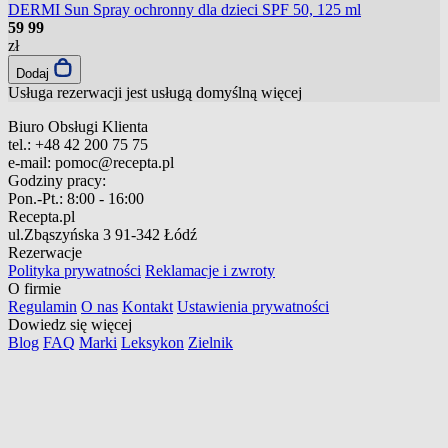
DERMI Sun Spray ochronny dla dzieci SPF 50, 125 ml
59
99
zł
Dodaj
Usługa rezerwacji jest usługą domyślną
więcej
Biuro Obsługi Klienta
tel.:
+48 42 200 75 75
e-mail:
pomoc@recepta.pl
Godziny pracy:
Pon.-Pt.:
8:00 - 16:00
Recepta.pl
ul.Zbąszyńska 3
91-342 Łódź
Rezerwacje
Polityka prywatności
Reklamacje i zwroty
O firmie
Regulamin
O nas
Kontakt
Ustawienia prywatności
Dowiedz się więcej
Blog
FAQ
Marki
Leksykon
Zielnik