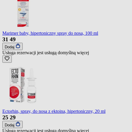
Marimer baby, hipertoniczny spray do nosa, 100 ml
31
49
Dodaj
Usługa rezerwacji jest usługą domyślną
więcej
Ectorhin, spray, do nosa z ektoina, hipertoniczny, 20 ml
25
29
Dodaj
Usługa rezerwacji jest usługą domyślną
więcej