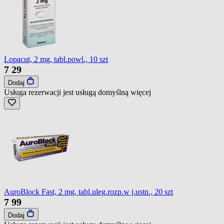
Lopacut, 2 mg, tabl.powl., 10 szt
7
29
Dodaj
Usługa rezerwacji jest usługą domyślną
więcej
AuroBlock Fast, 2 mg, tabl.uleg.rozp.w j.ustn., 20 szt
7
99
Dodaj