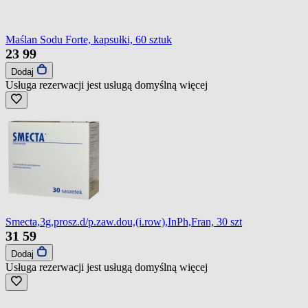
Maślan Sodu Forte, kapsułki, 60 sztuk
23
99
Dodaj
Usługa rezerwacji jest usługą domyślną
więcej
Smecta,3g,prosz.d/p.zaw.dou,(i.row),InPh,Fran, 30 szt
31
59
Dodaj
Usługa rezerwacji jest usługą domyślną
więcej