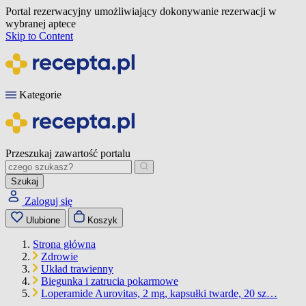
Portal rezerwacyjny umożliwiający dokonywanie rezerwacji w
wybranej aptece
Skip to Content
Kategorie
Przeszukaj zawartość portalu
Szukaj
Zaloguj się
Ulubione
Koszyk
Strona główna
Zdrowie
Układ trawienny
Biegunka i zatrucia pokarmowe
Loperamide Aurovitas, 2 mg, kapsułki twarde, 20 sz…