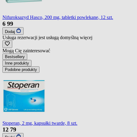
Nifuroksazyd Hasco, 200 mg, tabletki powlekane, 12 szt.
6
99
Dodaj
Usługa rezerwacji jest usługą domyślną
więcej
Mogą Cię zainteresować
Bestsellery
Inne produkty
Podobne produkty
Stoperan, 2 mg, kapsułki twarde, 8 szt.
12
79