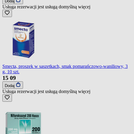
Dodaj
Usługa rezerwacji jest usługą domyślną
więcej
Smecta, proszek w saszetkach, smak pomarańczowo-waniliowy, 3
g, 10 szt.
15
09
Dodaj
Usługa rezerwacji jest usługą domyślną
więcej