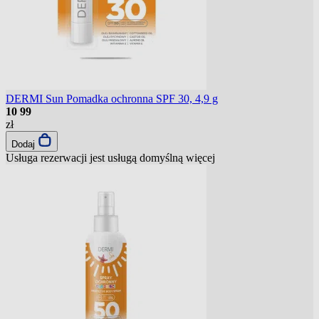
DERMI Sun Pomadka ochronna SPF 30, 4,9 g
10
99
zł
Dodaj
Usługa rezerwacji jest usługą domyślną
więcej