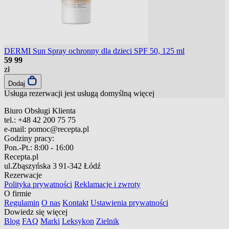
DERMI Sun Spray ochronny dla dzieci SPF 50, 125 ml
59
99
zł
Dodaj
Usługa rezerwacji jest usługą domyślną
więcej
Biuro Obsługi Klienta
tel.:
+48 42 200 75 75
e-mail:
pomoc@recepta.pl
Godziny pracy:
Pon.-Pt.:
8:00 - 16:00
Recepta.pl
ul.Zbąszyńska 3
91-342 Łódź
Rezerwacje
Polityka prywatności
Reklamacje i zwroty
O firmie
Regulamin
O nas
Kontakt
Ustawienia prywatności
Dowiedz się więcej
Blog
FAQ
Marki
Leksykon
Zielnik