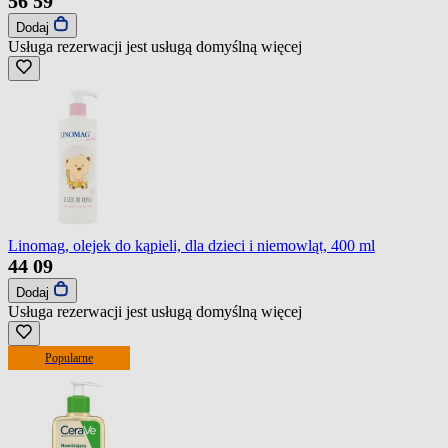
56
59
Dodaj
Usługa rezerwacji jest usługą domyślną
więcej
Linomag, olejek do kąpieli, dla dzieci i niemowląt, 400 ml
44
09
Dodaj
Usługa rezerwacji jest usługą domyślną
więcej
Popularne