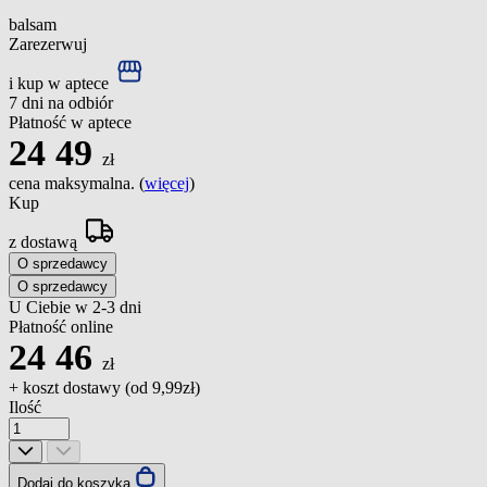
balsam
Zarezerwuj
i kup w aptece
7 dni na odbiór
Płatność w aptece
24
49
zł
cena maksymalna. (
więcej
)
Kup
z dostawą
O sprzedawcy
O sprzedawcy
U Ciebie w 2-3 dni
Płatność online
24
46
zł
+ koszt dostawy (od
9,99zł
)
Ilość
Dodaj do koszyka