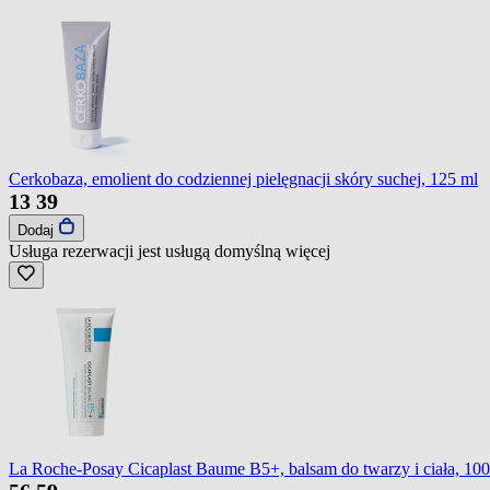
Cerkobaza, emolient do codziennej pielęgnacji skóry suchej, 125 ml
13
39
Dodaj
Usługa rezerwacji jest usługą domyślną
więcej
La Roche-Posay Cicaplast Baume B5+, balsam do twarzy i ciała, 100