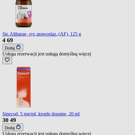
Sir. Althaeae, syr.,prawoslaz.,(AF), 125 g
4
69
Dodaj
Usługa rezerwacji jest usługą domyślną
więcej
Sinecod, 5 mg/ml, krople doustne, 20 ml
30
49
Dodaj
Usługa rezerwacji jest usługą domyślną
więcej