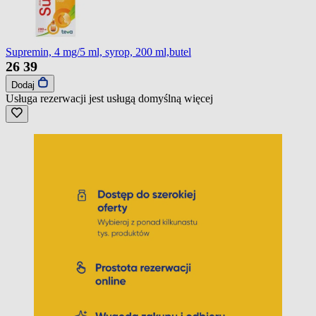
Supremin, 4 mg/5 ml, syrop, 200 ml,butel
26
39
Dodaj
Usługa rezerwacji jest usługą domyślną
więcej