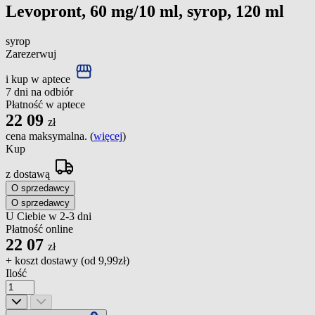
Levopront, 60 mg/10 ml, syrop, 120 ml
syrop
Zarezerwuj
i kup w aptece
7 dni na odbiór
Płatność w aptece
22
09
zł
cena maksymalna. (
więcej
)
Kup
z dostawą
O sprzedawcy
O sprzedawcy
U Ciebie w 2-3 dni
Płatność online
22
07
zł
+ koszt dostawy (od
9,99zł
)
Ilość