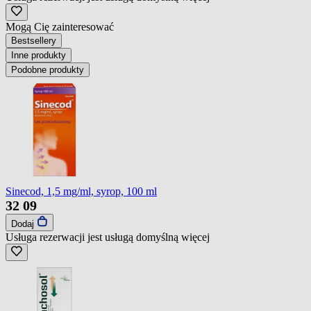
Mogą Cię zainteresować
Bestsellery
Inne produkty
Podobne produkty
Sinecod, 1,5 mg/ml, syrop, 100 ml
32
09
Dodaj
Usługa rezerwacji jest usługą domyślną
więcej