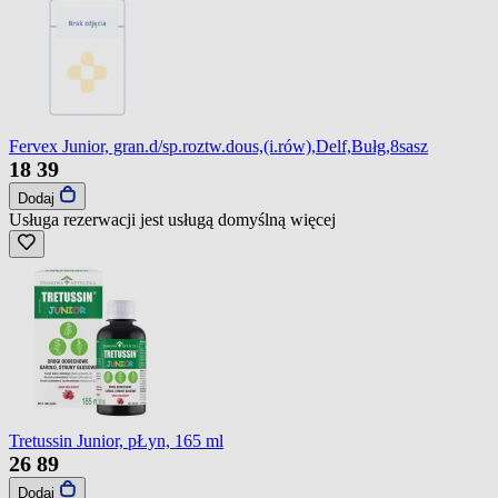
Fervex Junior, gran.d/sp.roztw.dous,(i.rów),Delf,Bułg,8sasz
18
39
Dodaj
Usługa rezerwacji jest usługą domyślną
więcej
Tretussin Junior, pŁyn, 165 ml
26
89
Dodaj