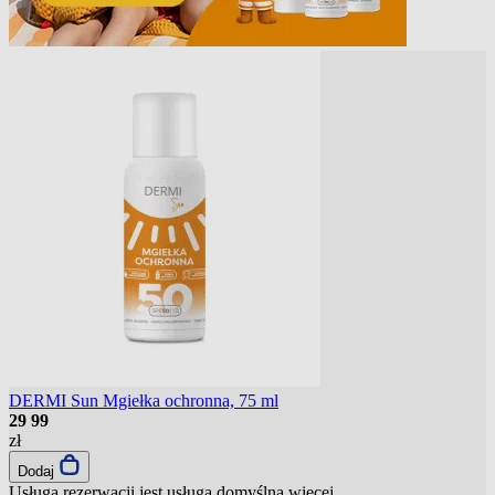
DERMI Sun Mgiełka ochronna, 75 ml
29
99
zł
Dodaj
Usługa rezerwacji jest usługą domyślną
więcej