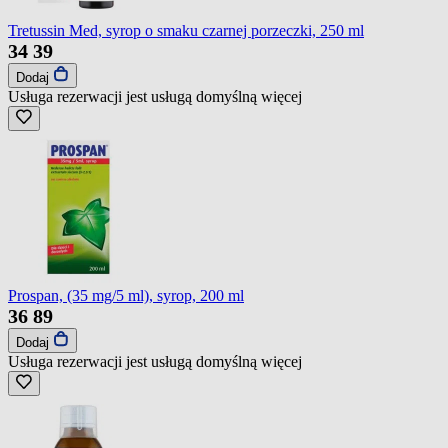
Tretussin Med, syrop o smaku czarnej porzeczki, 250 ml
34
39
Dodaj
Usługa rezerwacji jest usługą domyślną
więcej
Prospan, (35 mg/5 ml), syrop, 200 ml
36
89
Dodaj
Usługa rezerwacji jest usługą domyślną
więcej