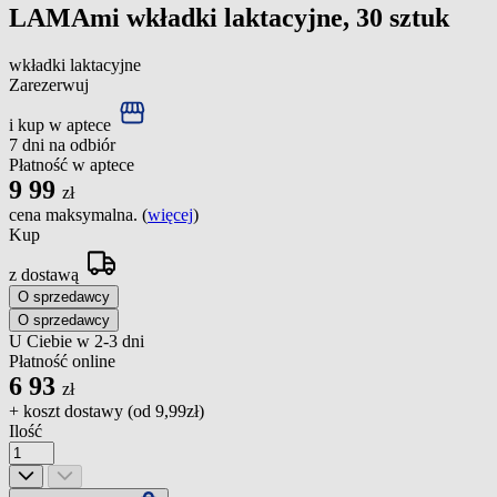
LAMAmi wkładki laktacyjne, 30 sztuk
wkładki laktacyjne
Zarezerwuj
i kup w aptece
7 dni na odbiór
Płatność w aptece
9
99
zł
cena maksymalna. (
więcej
)
Kup
z dostawą
O sprzedawcy
O sprzedawcy
U Ciebie w 2-3 dni
Płatność online
6
93
zł
+ koszt dostawy (od
9,99zł
)
Ilość