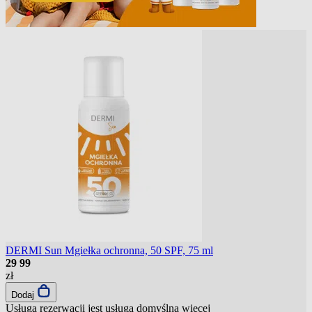
DERMI Sun Mgiełka ochronna, 50 SPF, 75 ml
29
99
zł
Dodaj
Usługa rezerwacji jest usługą domyślną
więcej