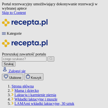
Portal rezerwacyjny umożliwiający dokonywanie rezerwacji w
wybranej aptece
Skip to Content
Kategorie
Przeszukaj zawartość portalu
Szukaj
Zaloguj się
Ulubione
Koszyk
Strona główna
Mama i dziecko
Laktacja i karmienie piersią
Wkładki laktacyjne i muszle
LAMAmi wkładki laktacyjne, 30 sztuk