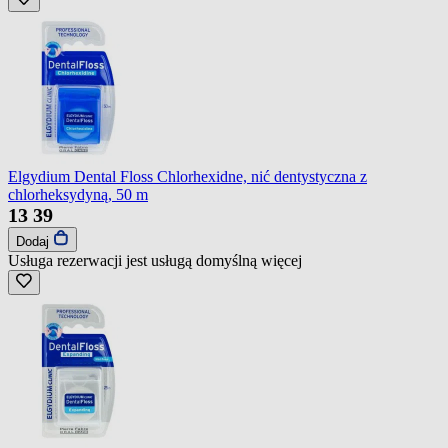
Elgydium Dental Floss Chlorhexidne, nić dentystyczna z
chlorheksydyną, 50 m
13
39
Dodaj
Usługa rezerwacji jest usługą domyślną
więcej