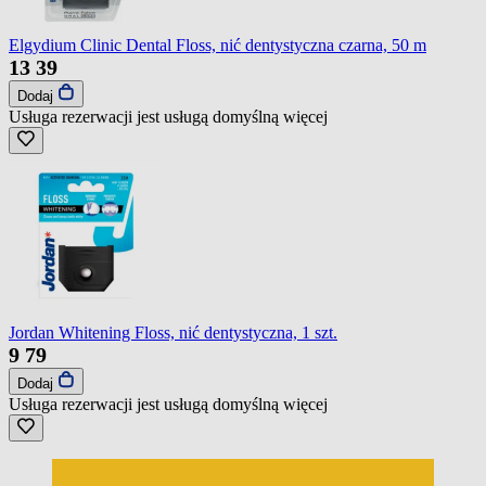
Elgydium Clinic Dental Floss, nić dentystyczna czarna, 50 m
13
39
Dodaj
Usługa rezerwacji jest usługą domyślną
więcej
Jordan Whitening Floss, nić dentystyczna, 1 szt.
9
79
Dodaj
Usługa rezerwacji jest usługą domyślną
więcej