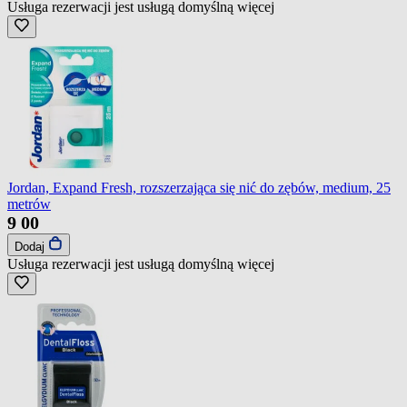
Usługa rezerwacji jest usługą domyślną
więcej
Jordan, Expand Fresh, rozszerzająca się nić do zębów, medium, 25
metrów
9
00
Dodaj
Usługa rezerwacji jest usługą domyślną
więcej