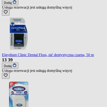
Dodaj
Usługa rezerwacji jest usługą domyślną
więcej
Elgydium Clinic Dental Floss, nić dentystyczna czarna, 50 m
13
39
Dodaj
Usługa rezerwacji jest usługą domyślną
więcej