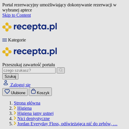
Portal rezerwacyjny umożliwiający dokonywanie rezerwacji w
wybranej aptece
Skip to Content
Kategorie
Przeszukaj zawartość portalu
Szukaj
Zaloguj się
Ulubione
Koszyk
Strona główna
Higiena
Higiena jamy ustnej
Nici dentystyczne
Jordan Everyday Floss, odświeżająca nić do zębów, …