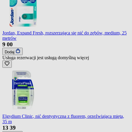
Jordan, Expand Fresh, rozszerzająca się nić do zębów, medium, 25
metrów
9
00
Dodaj
Usługa rezerwacji jest usługą domyślną
więcej
Elgydium Clinic, nić dentystyczna z fluorem, orzeźwiająca mięta,
35 m
13
39