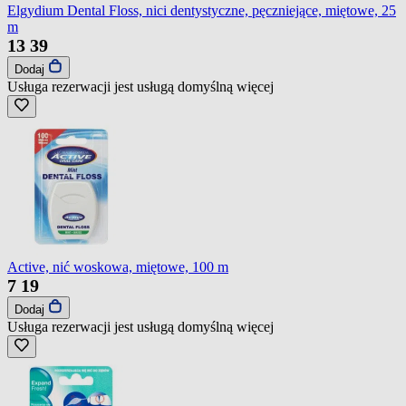
Elgydium Dental Floss, nici dentystyczne, pęczniejące, miętowe, 25
m
13
39
Dodaj
Usługa rezerwacji jest usługą domyślną
więcej
Active, nić woskowa, miętowe, 100 m
7
19
Dodaj
Usługa rezerwacji jest usługą domyślną
więcej