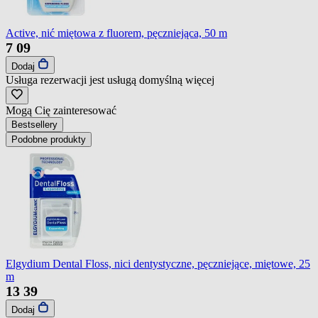
Active, nić miętowa z fluorem, pęczniejąca, 50 m
7
09
Dodaj
Usługa rezerwacji jest usługą domyślną
więcej
Mogą Cię zainteresować
Bestsellery
Podobne produkty
Elgydium Dental Floss, nici dentystyczne, pęczniejące, miętowe, 25
m
13
39
Dodaj