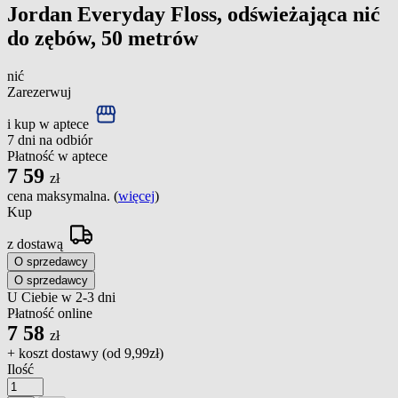
Jordan Everyday Floss, odświeżająca nić
do zębów, 50 metrów
nić
Zarezerwuj
i kup w aptece
7 dni na odbiór
Płatność w aptece
7
59
zł
cena maksymalna. (
więcej
)
Kup
z dostawą
O sprzedawcy
O sprzedawcy
U Ciebie w 2-3 dni
Płatność online
7
58
zł
+ koszt dostawy (od
9,99zł
)
Ilość