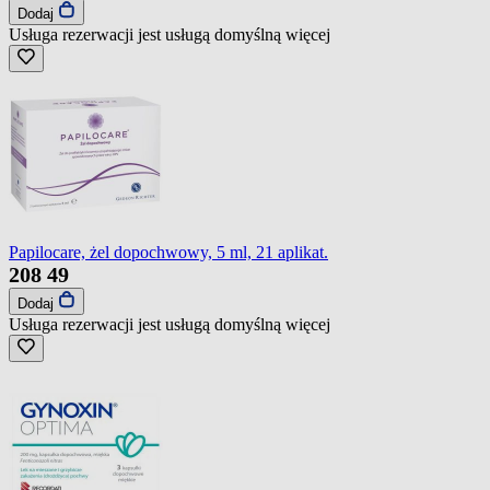
Dodaj
Usługa rezerwacji jest usługą domyślną
więcej
Papilocare, żel dopochwowy, 5 ml, 21 aplikat.
208
49
Dodaj
Usługa rezerwacji jest usługą domyślną
więcej