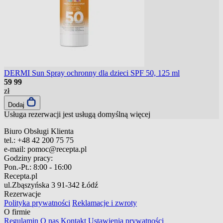
DERMI Sun Spray ochronny dla dzieci SPF 50, 125 ml
59
99
zł
Dodaj
Usługa rezerwacji jest usługą domyślną
więcej
Biuro Obsługi Klienta
tel.:
+48 42 200 75 75
e-mail:
pomoc@recepta.pl
Godziny pracy:
Pon.-Pt.:
8:00 - 16:00
Recepta.pl
ul.Zbąszyńska 3
91-342 Łódź
Rezerwacje
Polityka prywatności
Reklamacje i zwroty
O firmie
Regulamin
O nas
Kontakt
Ustawienia prywatności