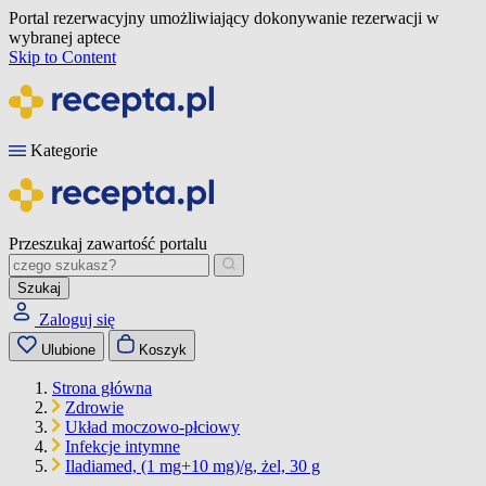
Portal rezerwacyjny umożliwiający dokonywanie rezerwacji w
wybranej aptece
Skip to Content
Kategorie
Przeszukaj zawartość portalu
Szukaj
Zaloguj się
Ulubione
Koszyk
Strona główna
Zdrowie
Układ moczowo-płciowy
Infekcje intymne
Iladiamed, (1 mg+10 mg)/g, żel, 30 g