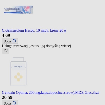
Clotrimazolum Hasco, 10 mg/g, krem, 20 g
4
69
Dodaj
Usługa rezerwacji jest usługą domyślną
więcej
Gynoxin Optima, 200 mg,kaps.dopochw.,(i.row),MDZ,Grec,3szt
20
59
Dodaj