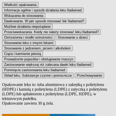
Wielkość opakowania
Informacje ogólne i sposób działania leku Iladiamed
Wskazania do stosowania
Dawkowanie. W jaki sposób stosować lek Iladiamed?
Możliwe działania niepożądane
Przeciwwskazania. Kiedy nie należy stosować leku Iladiamed?
Ostrzeżenia i środki ostrożności
Stosowanie u dzieci
Stosowanie leku z innymi lekami
Stosowanie z jedzeniem, piciem i alkoholem
Ciąża i karmienie piersią
Prowadzenie pojazdów i obsługiwanie maszyn
Zastosowanie większej niż zalecana dawki leku Iladiamed
Pominięcie zastosowania leku Iladiamed
Skład leku. Substancje czynne i pomocnicze
Przechowywanie
Opakowanie leku to: tuba aluminiowa z zakrętką z polietylenu
(HDPE) i kaniulą z polietylenu (LDPE) z zatyczką z polietylenu
Wielkość opakowania
(LDPE) lub apliaktorem z polietylenu (LDPE, HDPE), w
tekturowym pudełku.
Opakowanie zawiera 30 g żelu.