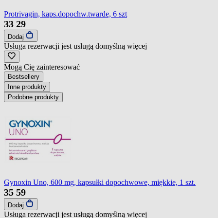
Protrivagin, kaps.dopochw.twarde, 6 szt
33
29
Dodaj
Usługa rezerwacji jest usługą domyślną
więcej
Mogą Cię zainteresować
Bestsellery
Inne produkty
Podobne produkty
Gynoxin Uno, 600 mg, kapsułki dopochwowe, miękkie, 1 szt.
35
59
Dodaj
Usługa rezerwacji jest usługą domyślną
więcej