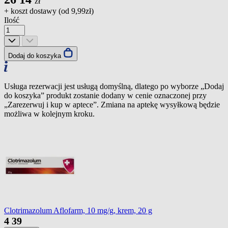
zł
+ koszt dostawy (od
9,99zł
)
Ilość
Dodaj do koszyka
Usługa rezerwacji jest usługą domyślną, dlatego po wyborze „Dodaj
do koszyka” produkt zostanie dodany w cenie oznaczonej przy
„Zarezerwuj i kup w aptece”. Zmiana na aptekę wysyłkową będzie
możliwa w kolejnym kroku.
Clotrimazolum Aflofarm, 10 mg/g, krem, 20 g
4
39