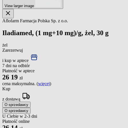
View larger image
Aflofarm Farmacja Polska Sp. z o.o.
Iladiamed, (1 mg+10 mg)/g, żel, 30 g
żel
Zarezerwuj
i kup w aptece
7 dni na odbiór
Płatność w aptece
26
19
zł
cena maksymalna. (
więcej
)
Kup
z dostawą
O sprzedawcy
O sprzedawcy
U Ciebie w 2-3 dni
Płatność online
26
14