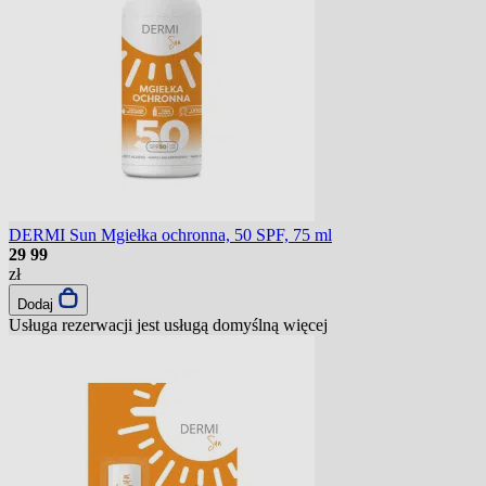
DERMI Sun Mgiełka ochronna, 50 SPF, 75 ml
29
99
zł
Dodaj
Usługa rezerwacji jest usługą domyślną
więcej