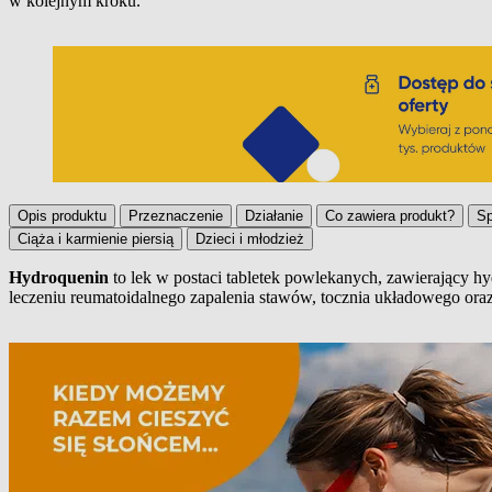
w kolejnym kroku.
Opis produktu
Przeznaczenie
Działanie
Co zawiera produkt?
Sp
Ciąża i karmienie piersią
Dzieci i młodzież
Hydroquenin
to lek w postaci tabletek powlekanych, zawierający hy
leczeniu reumatoidalnego zapalenia stawów, tocznia układowego oraz w
Opis produktu