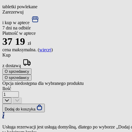
tabletki powlekane
Zarezerwuj
i kup w aptece
7 dni na odbiór
Płatność w aptece
37
19
zł
cena maksymalna. (
więcej
)
Kup
z dostawą
O sprzedawcy
O sprzedawcy
Opcja niedostępna dla wybranego produktu
Ilość
Dodaj do koszyka
Usługa rezerwacji jest usługą domyślną, dlatego po wyborze „Dodaj