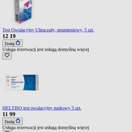
Test Owulacyjny Ultraczuły, strumieniowy, 5 szt.
12
19
Dodaj
Usługa rezerwacji jest usługą domyślną
więcej
HELTISO test owulacyjny paskowy 5 szt.
11
99
Dodaj
Usługa rezerwacji jest usługą domyślną
więcej