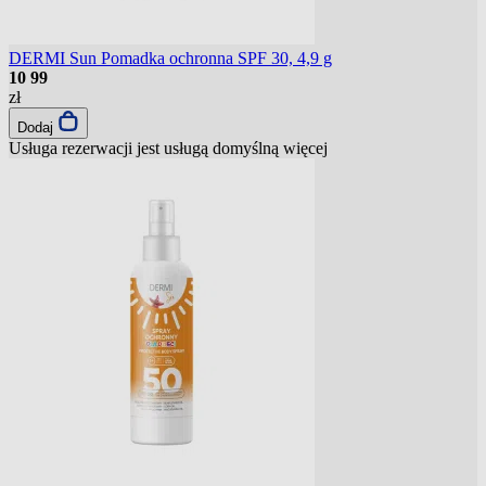
DERMI Sun Pomadka ochronna SPF 30, 4,9 g
10
99
zł
Dodaj
Usługa rezerwacji jest usługą domyślną
więcej