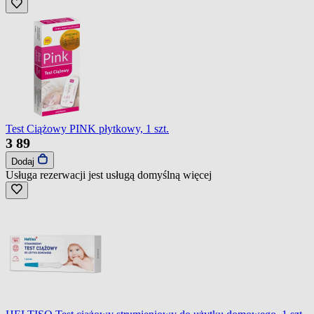
Test Ciążowy PINK płytkowy, 1 szt.
3
89
Dodaj
Usługa rezerwacji jest usługą domyślną
więcej