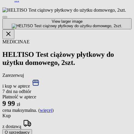
View larger image
MEDICINAE
HELTISO Test ciążowy płytkowy do
użytku domowego, 2szt.
Zarezerwuj
i kup w aptece
7 dni na odbiór
Płatność w aptece
9
99
zł
cena maksymalna. (
więcej
)
Kup
z dostawą
O sprzedawcy