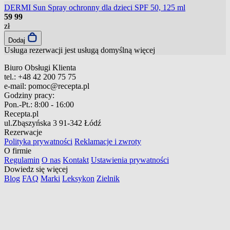
DERMI Sun Spray ochronny dla dzieci SPF 50, 125 ml
59
99
zł
Dodaj
Usługa rezerwacji jest usługą domyślną
więcej
Biuro Obsługi Klienta
tel.:
+48 42 200 75 75
e-mail:
pomoc@recepta.pl
Godziny pracy:
Pon.-Pt.:
8:00 - 16:00
Recepta.pl
ul.Zbąszyńska 3
91-342 Łódź
Rezerwacje
Polityka prywatności
Reklamacje i zwroty
O firmie
Regulamin
O nas
Kontakt
Ustawienia prywatności
Dowiedz się więcej
Blog
FAQ
Marki
Leksykon
Zielnik