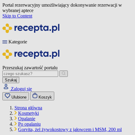
Portal rezerwacyjny umożliwiający dokonywanie rezerwacji w
wybranej aptece
Skip to Content
Kategorie
Przeszukaj zawartość portalu
Szukaj
Zaloguj się
Ulubione
Koszyk
Strona główna
Kosmetyki
Opalanie
Po opalaniu
Gorvita, żel żywokostowy z jałowcem i MSM, 200 ml