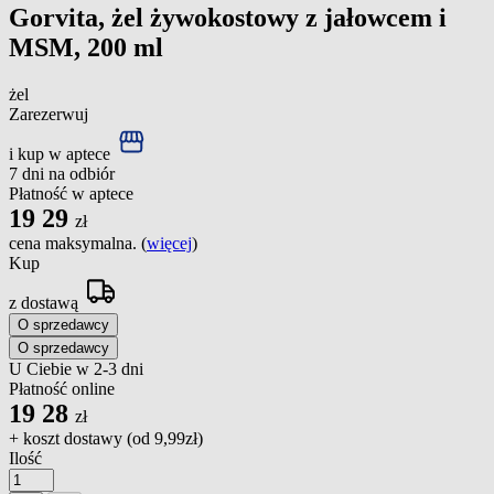
Gorvita, żel żywokostowy z jałowcem i
MSM, 200 ml
żel
Zarezerwuj
i kup w aptece
7 dni na odbiór
Płatność w aptece
19
29
zł
cena maksymalna. (
więcej
)
Kup
z dostawą
O sprzedawcy
O sprzedawcy
U Ciebie w 2-3 dni
Płatność online
19
28
zł
+ koszt dostawy (od
9,99zł
)
Ilość