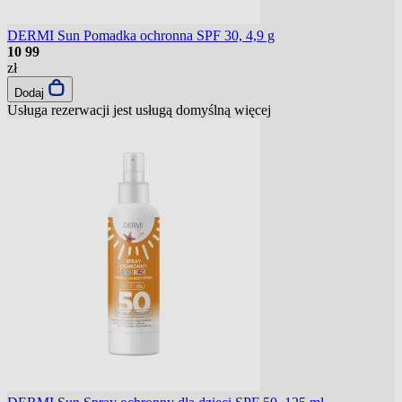
DERMI Sun Pomadka ochronna SPF 30, 4,9 g
10
99
zł
Dodaj
Usługa rezerwacji jest usługą domyślną
więcej