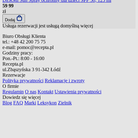
DERMI Sun Spray ochronny dla dzieci SPF 50, 125 ml
59
99
zł
Dodaj
Usługa rezerwacji jest usługą domyślną
więcej
Biuro Obsługi Klienta
tel.:
+48 42 200 75 75
e-mail:
pomoc@recepta.pl
Godziny pracy:
Pon.-Pt.:
8:00 - 16:00
Recepta.pl
ul.Zbąszyńska 3
91-342 Łódź
Rezerwacje
Polityka prywatności
Reklamacje i zwroty
O firmie
Regulamin
O nas
Kontakt
Ustawienia prywatności
Dowiedz się więcej
Blog
FAQ
Marki
Leksykon
Zielnik