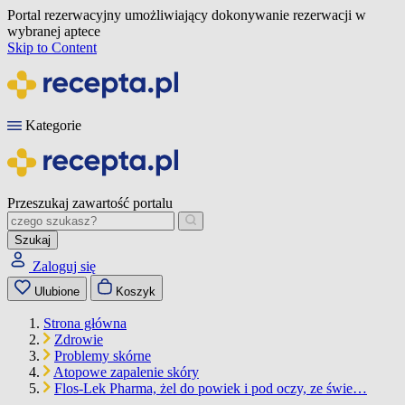
Portal rezerwacyjny umożliwiający dokonywanie rezerwacji w
wybranej aptece
Skip to Content
Kategorie
Przeszukaj zawartość portalu
Szukaj
Zaloguj się
Ulubione
Koszyk
Strona główna
Zdrowie
Problemy skórne
Atopowe zapalenie skóry
Flos-Lek Pharma, żel do powiek i pod oczy, ze świe…