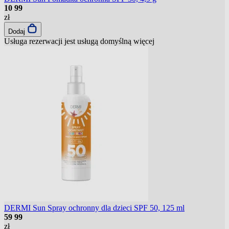
10
99
zł
Dodaj
Usługa rezerwacji jest usługą domyślną
więcej
DERMI Sun Spray ochronny dla dzieci SPF 50, 125 ml
59
99
zł