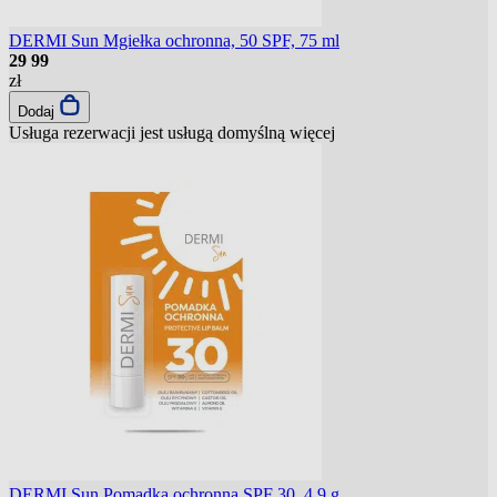
DERMI Sun Mgiełka ochronna, 50 SPF, 75 ml
29
99
zł
Dodaj
Usługa rezerwacji jest usługą domyślną
więcej
DERMI Sun Pomadka ochronna SPF 30, 4,9 g