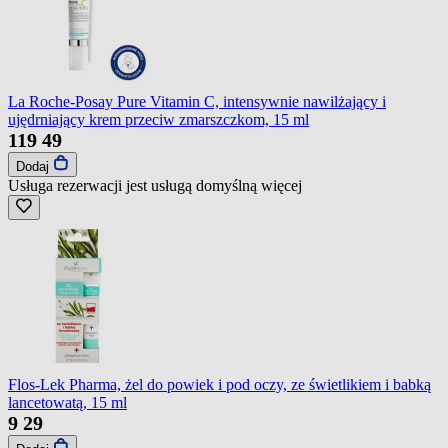
La Roche-Posay Pure Vitamin C, intensywnie nawilżający i
ujędrniający krem przeciw zmarszczkom, 15 ml
119
49
Dodaj
Usługa rezerwacji jest usługą domyślną
więcej
Flos-Lek Pharma, żel do powiek i pod oczy, ze świetlikiem i babką
lancetowatą, 15 ml
9
29