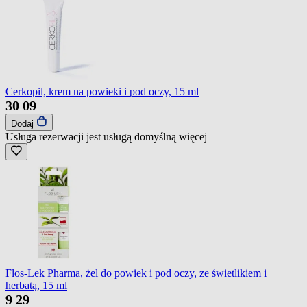
Cerkopil, krem na powieki i pod oczy, 15 ml
30
09
Dodaj
Usługa rezerwacji jest usługą domyślną
więcej
Flos-Lek Pharma, żel do powiek i pod oczy, ze świetlikiem i
herbatą, 15 ml
9
29