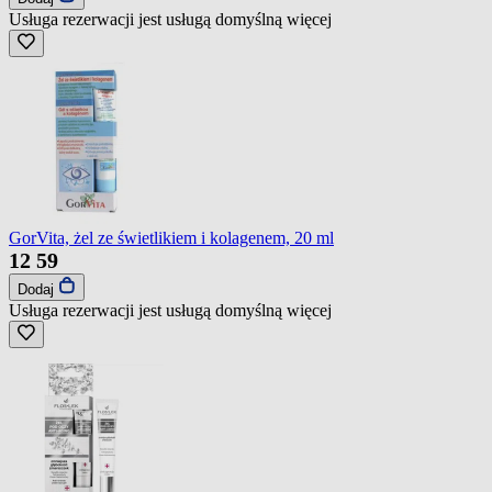
Usługa rezerwacji jest usługą domyślną
więcej
GorVita, żel ze świetlikiem i kolagenem, 20 ml
12
59
Dodaj
Usługa rezerwacji jest usługą domyślną
więcej