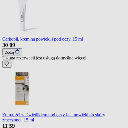
Cerkopil, krem na powieki i pod oczy, 15 ml
30
09
Dodaj
Usługa rezerwacji jest usługą domyślną
więcej
Zuma, żel ze świetlikiem pod oczy i na powieki do skóry
zmęczonej, 15 ml
11
59