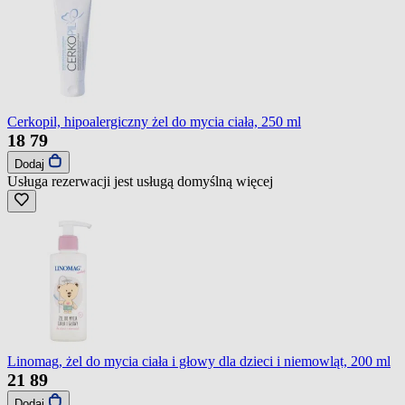
Cerkopil, hipoalergiczny żel do mycia ciała, 250 ml
18
79
Dodaj
Usługa rezerwacji jest usługą domyślną
więcej
Linomag, żel do mycia ciała i głowy dla dzieci i niemowląt, 200 ml
21
89
Dodaj