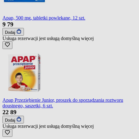
Apap, 500 mg, tabletki powlekane, 12 szt.
9
79
Dodaj
Usługa rezerwacji jest usługą domyślną
więcej
Apap Przeziębienie Junior, proszek do sporządzania roztworu
doustnego, saszetki, 6 szt.
22
89
Dodaj
Usługa rezerwacji jest usługą domyślną
więcej