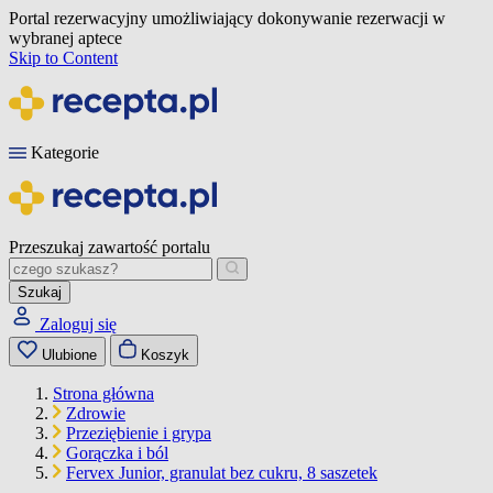
Portal rezerwacyjny umożliwiający dokonywanie rezerwacji w
wybranej aptece
Skip to Content
Kategorie
Przeszukaj zawartość portalu
Szukaj
Zaloguj się
Ulubione
Koszyk
Strona główna
Zdrowie
Przeziębienie i grypa
Gorączka i ból
Fervex Junior, granulat bez cukru, 8 saszetek