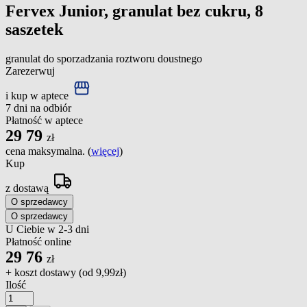
Fervex Junior, granulat bez cukru, 8
saszetek
granulat do sporzadzania roztworu doustnego
Zarezerwuj
i kup w aptece
7 dni na odbiór
Płatność w aptece
29
79
zł
cena maksymalna. (
więcej
)
Kup
z dostawą
O sprzedawcy
O sprzedawcy
U Ciebie w 2-3 dni
Płatność online
29
76
zł
+ koszt dostawy (od
9,99zł
)
Ilość