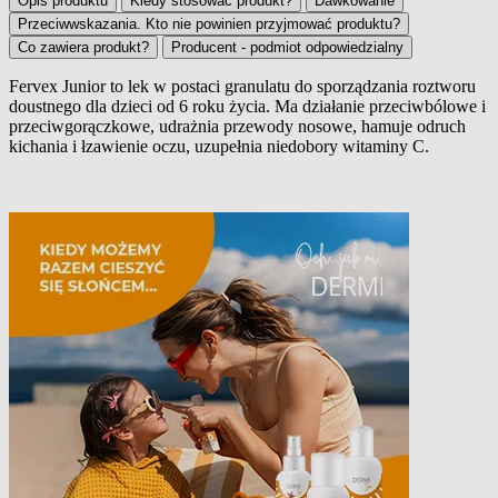
Opis produktu
Kiedy stosować produkt?
Dawkowanie
Przeciwwskazania. Kto nie powinien przyjmować produktu?
Co zawiera produkt?
Producent - podmiot odpowiedzialny
Fervex Junior
to lek w postaci granulatu do sporządzania roztworu
doustnego dla dzieci od 6 roku życia. Ma działanie przeciwbólowe i
Opis produktu
przeciwgorączkowe, udrażnia przewody nosowe, hamuje odruch
kichania i łzawienie oczu, uzupełnia niedobory witaminy C.