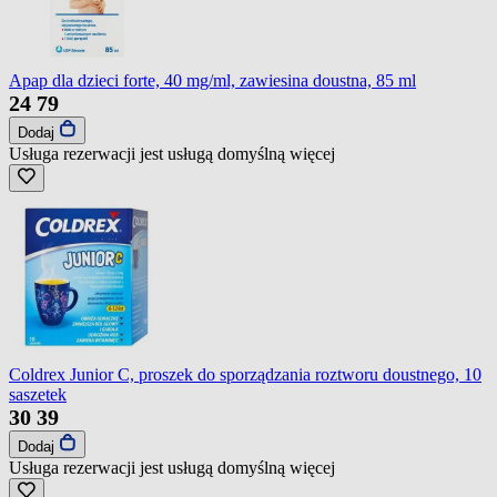
Apap dla dzieci forte, 40 mg/ml, zawiesina doustna, 85 ml
24
79
Dodaj
Usługa rezerwacji jest usługą domyślną
więcej
Coldrex Junior C, proszek do sporządzania roztworu doustnego, 10
saszetek
30
39
Dodaj
Usługa rezerwacji jest usługą domyślną
więcej