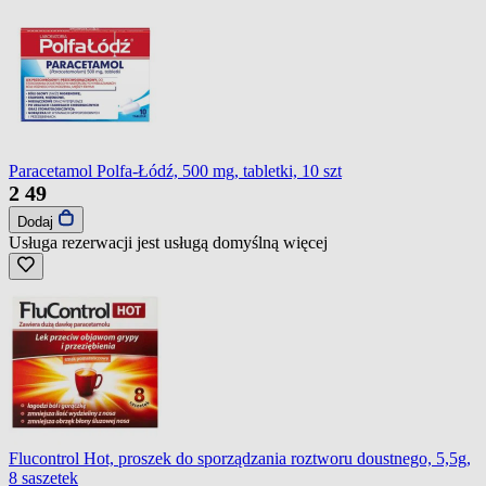
Paracetamol Polfa-Łódź, 500 mg, tabletki, 10 szt
2
49
Dodaj
Usługa rezerwacji jest usługą domyślną
więcej
Flucontrol Hot, proszek do sporządzania roztworu doustnego, 5,5g,
8 saszetek