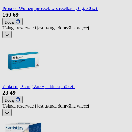
Proxeed Women, proszek w saszetkach, 6 g, 30 szt.
160
69
Dodaj
Usługa rezerwacji jest usługą domyślną
więcej
Zinkorot, 25 mg Zn2+, tabletki, 50 szt.
23
49
Dodaj
Usługa rezerwacji jest usługą domyślną
więcej