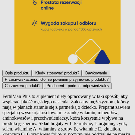
Opis produktu
Kiedy stosować produkt?
Dawkowanie
Przeciwwskazania. Kto nie powinien przyjmować produktu?
Co zawiera produkt?
Producent - podmiot odpowiedzialny
FertilMan Plus to suplement diety opracowany w taki sposób, aby
wspierać jakość męskiego nasienia. Zalecany mężczyznom, którzy
Opis produktu
mają w planach staranie się z partnerką o dziecko. Preparat zawiera
specjalną wysokojakościową mieszankę witamin, minerałów,
aminokwasów i przeciwutleniaczy, która korzystnie wpływa na
produkcję spermy. Skład bogaty w L-karnitynę, L-argininę, cynk,
selen, witaminę A, witaminy z grupy B, witaminę E, glutation,
koenzym Q10 oraz kwas foliowy, pozytywnie oddziałuje na męską