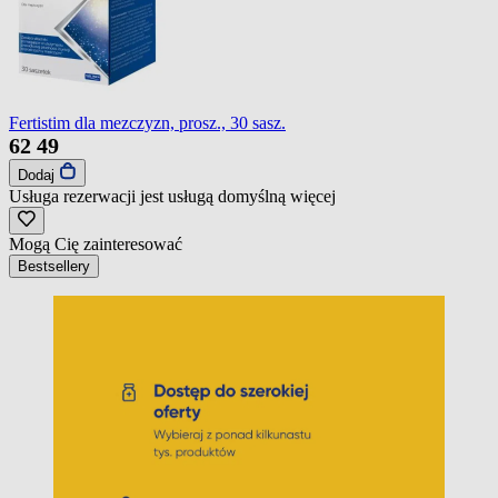
Fertistim dla mezczyzn, prosz., 30 sasz.
62
49
Dodaj
Usługa rezerwacji jest usługą domyślną
więcej
Mogą Cię zainteresować
Bestsellery