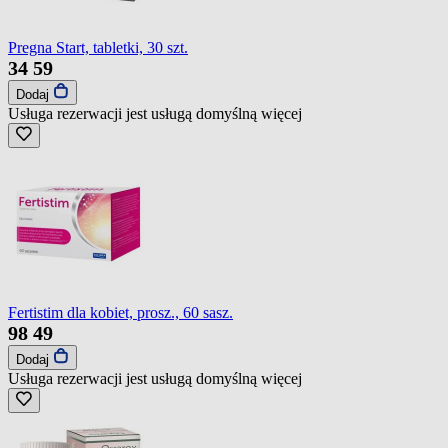
Pregna Start, tabletki, 30 szt.
34
59
Dodaj
Usługa rezerwacji jest usługą domyślną
więcej
Fertistim dla kobiet, prosz., 60 sasz.
98
49
Dodaj
Usługa rezerwacji jest usługą domyślną
więcej