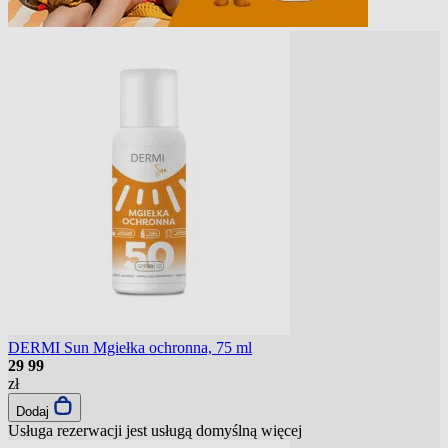
DERMI Sun Mgiełka ochronna, 75 ml
29
99
zł
Dodaj
Usługa rezerwacji jest usługą domyślną
więcej