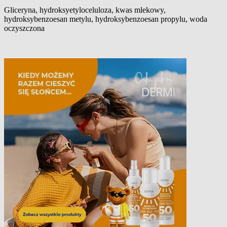
Gliceryna, hydroksyetyloceluloza, kwas mlekowy,
hydroksybenzoesan metylu, hydroksybenzoesan propylu, woda
Co zawiera produkt?
oczyszczona