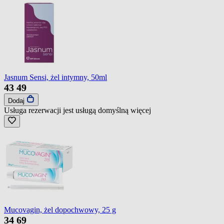
Jasnum Sensi, żel intymny, 50ml
43
49
Dodaj
Usługa rezerwacji jest usługą domyślną
więcej
Mucovagin, żel dopochwowy, 25 g
34
69