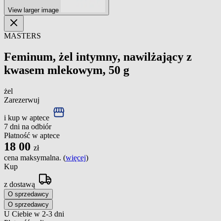
View larger image
MASTERS
Feminum, żel intymny, nawilżający z
kwasem mlekowym, 50 g
żel
Zarezerwuj
i kup w aptece
7 dni na odbiór
Płatność w aptece
18
00
zł
cena maksymalna. (
więcej
)
Kup
z dostawą
O sprzedawcy
O sprzedawcy
U Ciebie w 2-3 dni