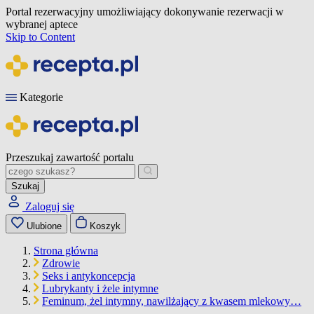
Portal rezerwacyjny umożliwiający dokonywanie rezerwacji w
wybranej aptece
Skip to Content
Kategorie
Przeszukaj zawartość portalu
Szukaj
Zaloguj się
Ulubione
Koszyk
Strona główna
Zdrowie
Seks i antykoncepcja
Lubrykanty i żele intymne
Feminum, żel intymny, nawilżający z kwasem mlekowy…