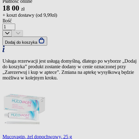
Płatność online
18
00
zł
+ koszt dostawy (od
9,99zł
)
Ilość
Dodaj do koszyka
Usługa rezerwacji jest usługą domyślną, dlatego po wyborze „Dodaj
do koszyka” produkt zostanie dodany w cenie oznaczonej przy
„Zarezerwuj i kup w aptece”. Zmiana na aptekę wysyłkową będzie
możliwa w kolejnym kroku.
Mucovagin, żel dopochwowy, 25 g