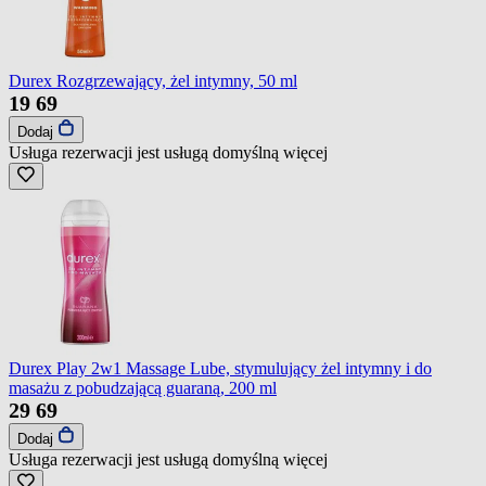
Durex Rozgrzewający, żel intymny, 50 ml
19
69
Dodaj
Usługa rezerwacji jest usługą domyślną
więcej
Durex Play 2w1 Massage Lube, stymulujący żel intymny i do
masażu z pobudzającą guaraną, 200 ml
29
69
Dodaj
Usługa rezerwacji jest usługą domyślną
więcej