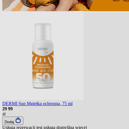
DERMI Sun Mgiełka ochronna, 75 ml
29
99
zł
Dodaj
Usługa rezerwacji jest usługą domyślną
więcej