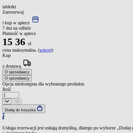
tabletki
Zarezerwuj
i kup w aptece
7 dni na odbiór
Płatność w aptece
15
36
zł
cena maksymalna. (
więcej
)
Kup
z dostawą
O sprzedawcy
O sprzedawcy
Opcja niedostępna dla wybranego produktu
Ilość
Dodaj do koszyka
Usługa rezerwacji jest usługą domyślną, dlatego po wyborze „Dodaj