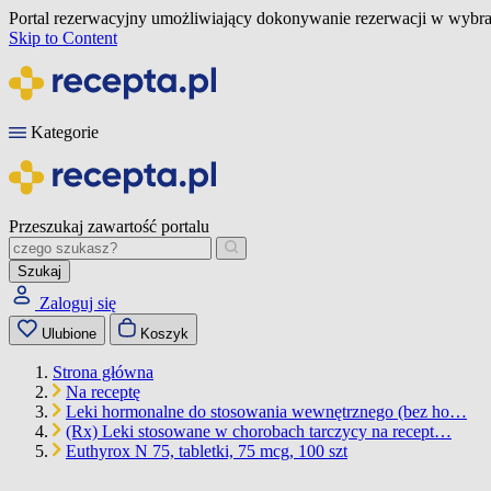
Portal rezerwacyjny umożliwiający dokonywanie rezerwacji w wybra
Skip to Content
Kategorie
Przeszukaj zawartość portalu
Szukaj
Zaloguj się
Ulubione
Koszyk
Strona główna
Na receptę
Leki hormonalne do stosowania wewnętrznego (bez ho…
(Rx) Leki stosowane w chorobach tarczycy na recept…
Euthyrox N 75, tabletki, 75 mcg, 100 szt