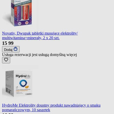
Novativ, Dwupak tabletki musujące elektrolity/
multiwitamina+minerały, 2 x 20 szt.
15
99
Dodaj
Usługa rezerwacji jest usługą domyślną
więcej
HydroMe Elektrolity doustny produkt nawadniający o smaku
pomarańczowym, 10 saszetek