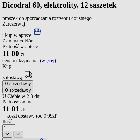
Dicodral 60, elektrolity, 12 saszetek
proszek do sporzadzania roztworu doustnego
Zarezerwuj
i kup w aptece
7 dni na odbiór
Płatność w aptece
11
00
zł
cena maksymalna. (
więcej
)
Kup
z dostawą
O sprzedawcy
O sprzedawcy
U Ciebie w 2-3 dni
Płatność online
11
01
zł
+ koszt dostawy (od
9,99zł
)
Ilość