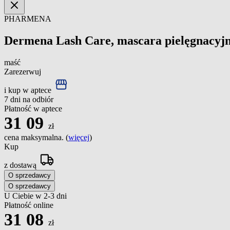
PHARMENA
Dermena Lash Care, mascara pielęgnacyjn
maść
Zarezerwuj
i kup w aptece
7 dni na odbiór
Płatność w aptece
31
09
zł
cena maksymalna. (
więcej
)
Kup
z dostawą
O sprzedawcy
O sprzedawcy
U Ciebie w 2-3 dni
Płatność online
31
08
zł