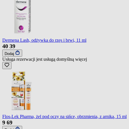
Dermena Lash, odżywka do rzęs i brwi, 11 ml
40
39
Dodaj
Usługa rezerwacji jest usługą domyślną
więcej
Flos-Lek Pharma, żel pod oczy na sińce, obrzmienia, z arniką, 15 ml
9
69