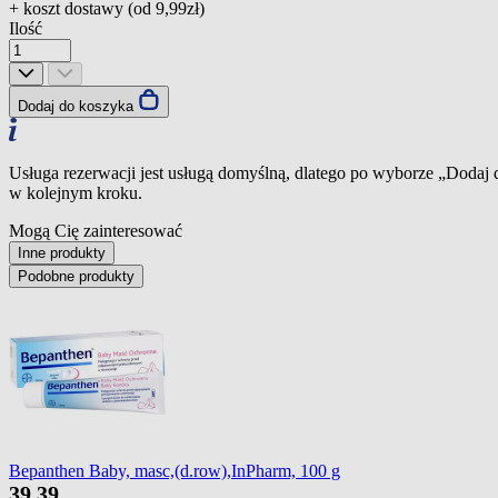
+ koszt dostawy (od
9,99zł
)
Ilość
Dodaj do koszyka
Usługa rezerwacji jest usługą domyślną, dlatego po wyborze „Dodaj
w kolejnym kroku.
Mogą Cię zainteresować
Inne produkty
Podobne produkty
Bepanthen Baby, masc,(d.row),InPharm, 100 g
39
39