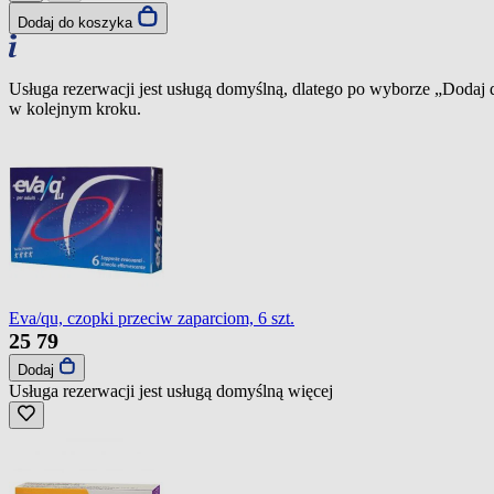
Dodaj do koszyka
Usługa rezerwacji jest usługą domyślną, dlatego po wyborze „Dodaj
w kolejnym kroku.
Eva/qu, czopki przeciw zaparciom, 6 szt.
25
79
Dodaj
Usługa rezerwacji jest usługą domyślną
więcej