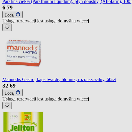
Parafina ciekła (Paraffinum liquidum), płyn doustny, (Aflofarm), 100 
6
79
Dodaj
Usługa rezerwacji jest usługą domyślną
więcej
Mannodis Gastro, kaps.twarde, blonnik, rozpuszczalny, 60szt
32
69
Dodaj
Usługa rezerwacji jest usługą domyślną
więcej