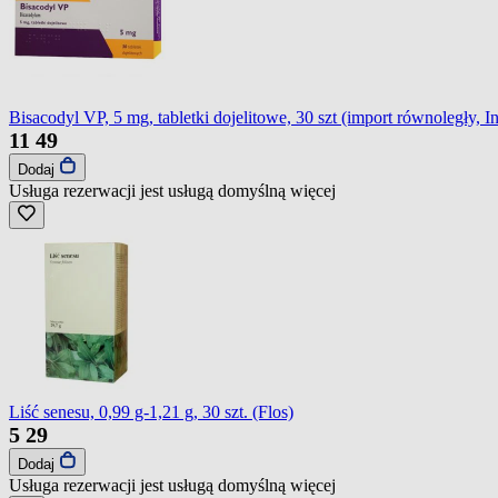
Bisacodyl VP, 5 mg, tabletki dojelitowe, 30 szt (import równoległy, 
11
49
Dodaj
Usługa rezerwacji jest usługą domyślną
więcej
Liść senesu, 0,99 g-1,21 g, 30 szt. (Flos)
5
29
Dodaj
Usługa rezerwacji jest usługą domyślną
więcej