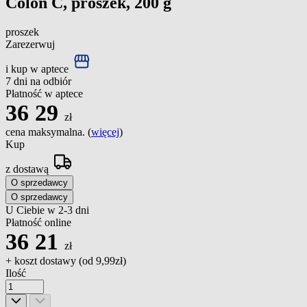
Colon C, proszek, 200 g
proszek
Zarezerwuj
i kup w aptece
7 dni na odbiór
Płatność w aptece
36
29
zł
cena maksymalna. (
więcej
)
Kup
z dostawą
O sprzedawcy
O sprzedawcy
U Ciebie w 2-3 dni
Płatność online
36
21
zł
+ koszt dostawy (od
9,99zł
)
Ilość