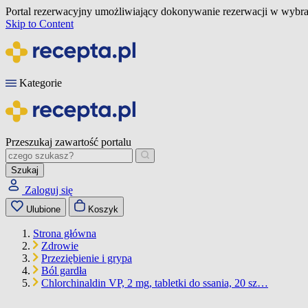
Portal rezerwacyjny umożliwiający dokonywanie rezerwacji w wybra
Skip to Content
Kategorie
Przeszukaj zawartość portalu
Szukaj
Zaloguj się
Ulubione
Koszyk
Strona główna
Zdrowie
Przeziębienie i grypa
Ból gardła
Chlorchinaldin VP, 2 mg, tabletki do ssania, 20 sz…