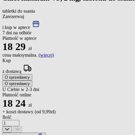
tabletki do ssania
Zarezerwuj
i kup w aptece
7 dni na odbiór
Płatność w aptece
18
29
zł
cena maksymalna. (
więcej
)
Kup
z dostawą
O sprzedawcy
O sprzedawcy
U Ciebie w 2-3 dni
Płatność online
18
24
zł
+ koszt dostawy (od
9,99zł
)
Ilość