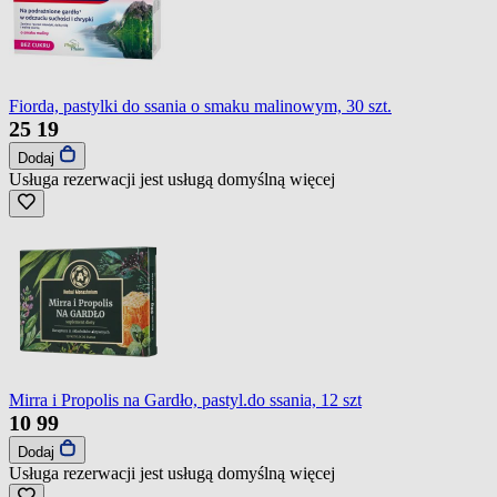
Fiorda, pastylki do ssania o smaku malinowym, 30 szt.
25
19
Dodaj
Usługa rezerwacji jest usługą domyślną
więcej
Mirra i Propolis na Gardło, pastyl.do ssania, 12 szt
10
99
Dodaj
Usługa rezerwacji jest usługą domyślną
więcej