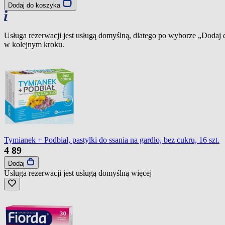
Dodaj do koszyka
Usługa rezerwacji jest usługą domyślną, dlatego po wyborze „Dodaj
w kolejnym kroku.
Tymianek + Podbiał, pastylki do ssania na gardło, bez cukru, 16 szt.
4
89
Dodaj
Usługa rezerwacji jest usługą domyślną
więcej